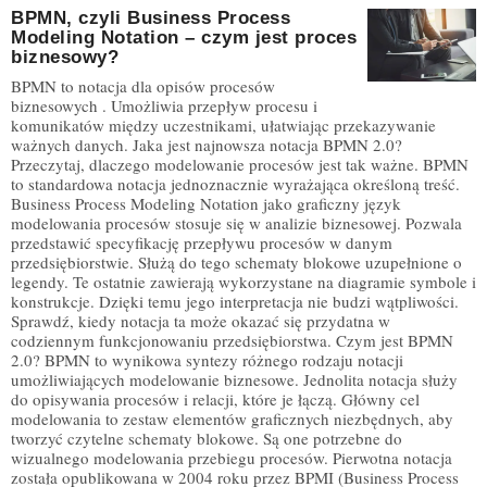
BPMN, czyli Business Process
Modeling Notation – czym jest proces
biznesowy?
BPMN to notacja dla opisów procesów
biznesowych . Umożliwia przepływ procesu i
komunikatów między uczestnikami, ułatwiając przekazywanie
ważnych danych. Jaka jest najnowsza notacja BPMN 2.0?
Przeczytaj, dlaczego modelowanie procesów jest tak ważne. BPMN
to standardowa notacja jednoznacznie wyrażająca określoną treść.
Business Process Modeling Notation jako graficzny język
modelowania procesów stosuje się w analizie biznesowej. Pozwala
przedstawić specyfikację przepływu procesów w danym
przedsiębiorstwie. Służą do tego schematy blokowe uzupełnione o
legendy. Te ostatnie zawierają wykorzystane na diagramie symbole i
konstrukcje. Dzięki temu jego interpretacja nie budzi wątpliwości.
Sprawdź, kiedy notacja ta może okazać się przydatna w
codziennym funkcjonowaniu przedsiębiorstwa. Czym jest BPMN
2.0? BPMN to wynikowa syntezy różnego rodzaju notacji
umożliwiających modelowanie biznesowe. Jednolita notacja służy
do opisywania procesów i relacji, które je łączą. Główny cel
modelowania to zestaw elementów graficznych niezbędnych, aby
tworzyć czytelne schematy blokowe. Są one potrzebne do
wizualnego modelowania przebiegu procesów. Pierwotna notacja
została opublikowana w 2004 roku przez BPMI (Business Process