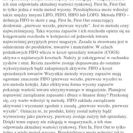
ich stan odpowiada aktualnej wartości rynkowej. First In, First Out
to tylko jedna z wielu metod wyceny. Przedsiębiorca może wdrożyć
także między innymi LIFO, FEFO, HIFO lub LOFO. Metoda FIFO –
definicja FIFO to skrót z ang. First In, First Out oznaczający
dosłownie „pierwsze weszło, pierwsze wyszło”. Jest to metoda ceny
najwcześniejszej. Taka wycena zapasów i ich rozchodu opiera się na
księgowaniu rozchodu w kolejności od jednostek towaru
najwcześniej przyjętych przez magazyn. Zasada ta stosowana jest w
odniesieniu do produktów, towarów i materiałów. W celach
podatkowych FIFO wlicza w koszt sprzedaży towarów (COGS)
aktywa o najstarszych kosztach. Należy je zaksięgować w rachunku
zysków i strat. Reszta zasobów zostaje dopasowana do ostatnio
wykorzystanych bądź zakupionych aktywów. FIFO a koszt
sprzedanych towarów Wszystkie metody wyceny zapasów mają
ogromne znaczenie FIFO (pierwsze weszło, pierwsze wyszło) to
tzw.metoda kolejki. Jako efektywna forma wyceny zapasów
pokazuje wartość towaru utrzymywanego w magazynie. Planujesz
usprawnić zarządzanie zapasami i dbasz o finanse firmy? Przekonaj
się, czy warto wdrożyć tę metodę. FIFO zakłada zarządzanie
aktywami i wycenami zgodnie z zasadą „pierwsze weszło, pierwsze
wyszło”. Oznacza to, że produkt, który został nabyty bądź
wytworzony jako pierwszy, pierwszy zostaje zużyty lub sprzedany.
Dzięki temu zapasy nie zalegają w magazynach, a ich stan
odpowiada aktualnej wartości rynkowej. First In, First Out to tylko
jedna z wielu metod wyceny. Przedsiębiorca może wdrożyć także