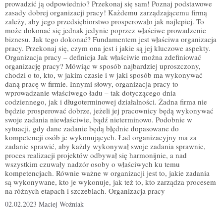
prowadzić ją odpowiednio? Przekonaj się sam! Poznaj podstawowe
zasady dobrej organizacji pracy! Każdemu zarządzającemu firmą
zależy, aby jego przedsiębiorstwo prosperowało jak najlepiej. To
może dokonać się jednak jedynie poprzez właściwe prowadzenie
biznesu. Jak tego dokonać? Fundamentem jest właściwa organizacja
pracy. Przekonaj się, czym ona jest i jakie są jej kluczowe aspekty.
Organizacja pracy – definicja Jak właściwie można zdefiniować
organizację pracy? Mówiąc w sposób najbardziej uproszczony,
chodzi o to, kto, w jakim czasie i w jaki sposób ma wykonywać
daną pracę w firmie. Innymi słowy, organizacja pracy to
wprowadzanie właściwego ładu – tak dotyczącego dnia
codziennego, jak i długoterminowej działalności. Żadna firma nie
będzie prosperować dobrze, jeżeli jej pracownicy będą wykonywać
swoje zadania niewłaściwie, bądź nieterminowo. Podobnie w
sytuacji, gdy dane zadanie będą błędnie dopasowane do
kompetencji osób je wykonujących. Ład organizacyjny ma za
zadanie sprawić, aby każdy wykonywał swoje zadania sprawnie,
proces realizacji projektów odbywał się harmonijnie, a nad
wszystkim czuwały nadzór osoby o właściwych ku temu
kompetencjach. Równie ważne w organizacji jest to, jakie zadania
są wykonywane, kto je wykonuje, jak też to, kto zarządza procesem
na różnych etapach i szczeblach. Organizacja pracy
02.02.2023
Maciej Woźniak