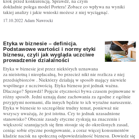
krok przed konkurencją. Sprawdź, na czym
dokładnie polega model Portera! Zobacz co wpływa na wyniki
takiej analizy i jakie wnioski możesz z niej wyciągnąć.
17.10.2022
Adam Nawrocki
Etyka w biznesie – definicja.
Podstawowe wartości i normy etyki
biznesu, czyli jak wygląda uczciwe
prowadzenie działalności
Etyka w biznesie jest przez niektórych uznawana
za nieistotną i nieopłacalną, bo przecież nikt nie rozlicza z niej
przedsiębiorców . Niektórzy działają w sposób mający niewiele
wspólnego z uczciwością. Etyka biznesu jest jednak ważna.
Dlaczego? Sprawdź! Pojęcie etyczności bywa czasem pojmowane w
różny sposób. Jedni uznają dane zachowania za zgodne z ogólnie
przyjętymi normami, dla innych będzie to ich wyraźne naruszenie.
Etyka w biznesie to szczególnie trudny temat, ponieważ nie
wszyscy uważają, że jest istotna. Czy to jednak uzasadnione
stanowisko? Obecnie zasady etyczne zyskują na znaczeniu i
większość szanujących się firm stosuje się do określonych zasad,
ceniąc sobie etyczne postępowanie, a coraz więcej konsumentów
kładzie nacisk na społeczną odpowiedzialność biznesu. Dowiedz się