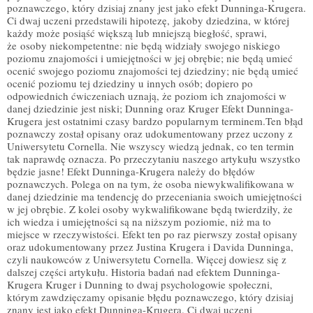
poznawczego, który dzisiaj znany jest jako efekt Dunninga-Krugera.
Ci dwaj uczeni przedstawili hipotezę, jakoby dziedzina, w której
każdy może posiąść większą lub mniejszą biegłość, sprawi,
że osoby niekompetentne: nie będą widziały swojego niskiego
poziomu znajomości i umiejętności w jej obrębie; nie będą umieć
ocenić swojego poziomu znajomości tej dziedziny; nie będą umieć
ocenić poziomu tej dziedziny u innych osób; dopiero po
odpowiednich ćwiczeniach uznają, że poziom ich znajomości w
danej dziedzinie jest niski; Dunning oraz Kruger Efekt Dunninga-
Krugera jest ostatnimi czasy bardzo popularnym terminem.Ten błąd
poznawczy został opisany oraz udokumentowany przez uczony z
Uniwersytetu Cornella. Nie wszyscy wiedzą jednak, co ten termin
tak naprawdę oznacza. Po przeczytaniu naszego artykułu wszystko
będzie jasne! Efekt Dunninga-Krugera należy do błędów
poznawczych. Polega on na tym, że osoba niewykwalifikowana w
danej dziedzinie ma tendencję do przeceniania swoich umiejętności
w jej obrębie. Z kolei osoby wykwalifikowane będą twierdziły, że
ich wiedza i umiejętności są na niższym poziomie, niż ma to
miejsce w rzeczywistości. Efekt ten po raz pierwszy został opisany
oraz udokumentowany przez Justina Krugera i Davida Dunninga,
czyli naukowców z Uniwersytetu Cornella. Więcej dowiesz się z
dalszej części artykułu. Historia badań nad efektem Dunninga-
Krugera Kruger i Dunning to dwaj psychologowie społeczni,
którym zawdzięczamy opisanie błędu poznawczego, który dzisiaj
znany jest jako efekt Dunninga-Krugera. Ci dwaj uczeni