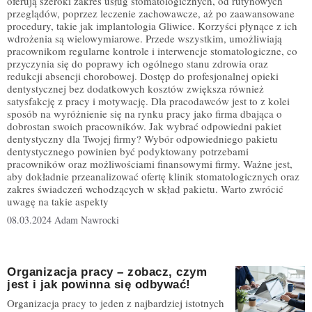
oferują szeroki zakres usług stomatologicznych, od rutynowych
przeglądów, poprzez leczenie zachowawcze, aż po zaawansowane
procedury, takie jak implantologia Gliwice. Korzyści płynące z ich
wdrożenia są wielowymiarowe. Przede wszystkim, umożliwiają
pracownikom regularne kontrole i interwencje stomatologiczne, co
przyczynia się do poprawy ich ogólnego stanu zdrowia oraz
redukcji absencji chorobowej. Dostęp do profesjonalnej opieki
dentystycznej bez dodatkowych kosztów zwiększa również
satysfakcję z pracy i motywację. Dla pracodawców jest to z kolei
sposób na wyróżnienie się na rynku pracy jako firma dbająca o
dobrostan swoich pracowników. Jak wybrać odpowiedni pakiet
dentystyczny dla Twojej firmy? Wybór odpowiedniego pakietu
dentystycznego powinien być podyktowany potrzebami
pracowników oraz możliwościami finansowymi firmy. Ważne jest,
aby dokładnie przeanalizować ofertę klinik stomatologicznych oraz
zakres świadczeń wchodzących w skład pakietu. Warto zwrócić
uwagę na takie aspekty
08.03.2024
Adam Nawrocki
Organizacja pracy – zobacz, czym
jest i jak powinna się odbywać!
Organizacja pracy to jeden z najbardziej istotnych