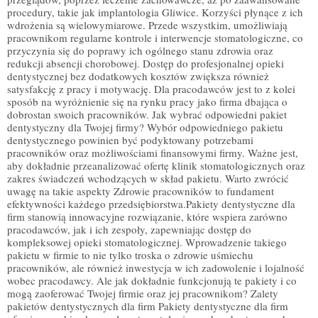
procedury, takie jak implantologia Gliwice. Korzyści płynące z ich
wdrożenia są wielowymiarowe. Przede wszystkim, umożliwiają
pracownikom regularne kontrole i interwencje stomatologiczne, co
przyczynia się do poprawy ich ogólnego stanu zdrowia oraz
redukcji absencji chorobowej. Dostęp do profesjonalnej opieki
dentystycznej bez dodatkowych kosztów zwiększa również
satysfakcję z pracy i motywację. Dla pracodawców jest to z kolei
sposób na wyróżnienie się na rynku pracy jako firma dbająca o
dobrostan swoich pracowników. Jak wybrać odpowiedni pakiet
dentystyczny dla Twojej firmy? Wybór odpowiedniego pakietu
dentystycznego powinien być podyktowany potrzebami
pracowników oraz możliwościami finansowymi firmy. Ważne jest,
aby dokładnie przeanalizować ofertę klinik stomatologicznych oraz
zakres świadczeń wchodzących w skład pakietu. Warto zwrócić
uwagę na takie aspekty Zdrowie pracowników to fundament
efektywności każdego przedsiębiorstwa.Pakiety dentystyczne dla
firm stanowią innowacyjne rozwiązanie, które wspiera zarówno
pracodawców, jak i ich zespoły, zapewniając dostęp do
kompleksowej opieki stomatologicznej. Wprowadzenie takiego
pakietu w firmie to nie tylko troska o zdrowie uśmiechu
pracowników, ale również inwestycja w ich zadowolenie i lojalność
wobec pracodawcy. Ale jak dokładnie funkcjonują te pakiety i co
mogą zaoferować Twojej firmie oraz jej pracownikom? Zalety
pakietów dentystycznych dla firm Pakiety dentystyczne dla firm