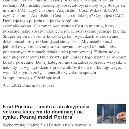
reklamy. Aby ustalić przeciętny koszt zdobycia nabywcy, stosuje się
miernik CAC, czyli Customer Acquisition Cost. Wskaźnik CAC,
czyli Customer Acquisition Cost — co to takiego? Czym jest CAC?
Definicja tego pojęcia nie jest szczególnie
skomplikowana. Customer Acquistition Cost to miernik, który
pokazuje, jakie koszty może generować pozyskanie jednego klienta.
Skupia się on na stronie kosztowej, tzn. wydatkach w codziennej
działalności firmy reklamującej się w sieci. Aby ustalić koszt
jednostkowy, konieczne jest zsumowanie wszystkich nakładów
ponoszonych w ramach działalności promocyjnej. Zalicza się do
nich między innymi takie koszty jak: Oprócz tego istotne są również
koszty pośrednie. Do tej kategorii można zaliczyć przede wszystkim
nakłady na wynagrodzenie pracowników działu marketingowego,
wydatki z tytułu zużycia energii czy zakupu sprzętu
komputerowego. Część spośród
01.11.2022
Damian Pawłowski
5 sił Portera – analiza atrakcyjności
sektora kluczem do dominacji na
rynku. Poznaj model Portera
Wykorzystaj analizę 5 sił Portera i bądź zawsze o