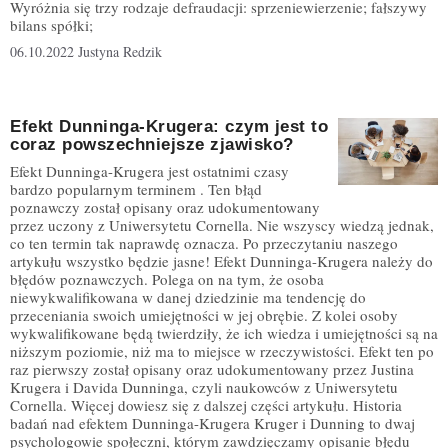
Wyróżnia się trzy rodzaje defraudacji: sprzeniewierzenie; fałszywy
bilans spółki;
06.10.2022
Justyna Redzik
Efekt Dunninga-Krugera: czym jest to
coraz powszechniejsze zjawisko?
Efekt Dunninga-Krugera jest ostatnimi czasy
bardzo popularnym terminem . Ten błąd
poznawczy został opisany oraz udokumentowany
przez uczony z Uniwersytetu Cornella. Nie wszyscy wiedzą jednak,
co ten termin tak naprawdę oznacza. Po przeczytaniu naszego
artykułu wszystko będzie jasne! Efekt Dunninga-Krugera należy do
błędów poznawczych. Polega on na tym, że osoba
niewykwalifikowana w danej dziedzinie ma tendencję do
przeceniania swoich umiejętności w jej obrębie. Z kolei osoby
wykwalifikowane będą twierdziły, że ich wiedza i umiejętności są na
niższym poziomie, niż ma to miejsce w rzeczywistości. Efekt ten po
raz pierwszy został opisany oraz udokumentowany przez Justina
Krugera i Davida Dunninga, czyli naukowców z Uniwersytetu
Cornella. Więcej dowiesz się z dalszej części artykułu. Historia
badań nad efektem Dunninga-Krugera Kruger i Dunning to dwaj
psychologowie społeczni, którym zawdzięczamy opisanie błędu