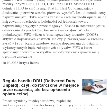
między innymi LIFO, FEFO, HIFO lub LOFO. Metoda FIFO –
definicja FIFO to skrót z ang. First In, First Out oznaczający
dosłownie „pierwsze weszło, pierwsze wyszło”. Jest to metoda ceny
najwcześniejszej. Taka wycena zapasów i ich rozchodu opiera się na
księgowaniu rozchodu w kolejności od jednostek towaru
najwcześniej przyjętych przez magazyn. Zasada ta stosowana jest w
odniesieniu do produktów, towarów i materiałów. W celach
podatkowych FIFO wlicza w koszt sprzedaży towarów (COGS)
aktywa o najstarszych kosztach. Należy je zaksięgować w rachunku
zysków i strat. Reszta zasobów zostaje dopasowana do ostatnio
wykorzystanych bądź zakupionych aktywów. FIFO a koszt
sprzedanych towarów Wszystkie metody wyceny zapasów mają
ogromne znaczenie
10.10.2022
Justyna Redzik
Reguła handlu DDU (Delivered Duty
Unpaid), czyli dostarczone w miejsce
przeznaczenia, ale bez opłacenia
opłaty celnej
Proces wymiany międzynarodowej rządzi się
wieloma prawami . Przedsiębiorcy dokonujący importu i eksportu