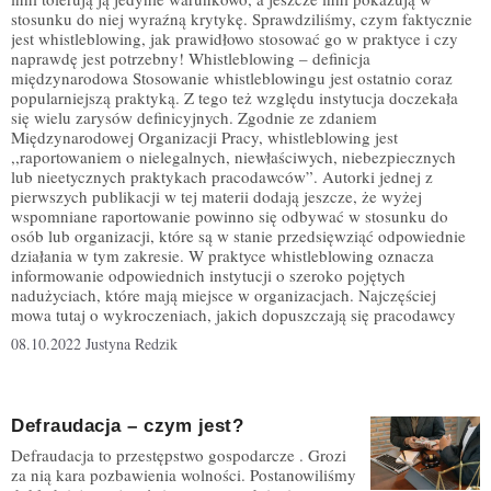
stosunku do niej wyraźną krytykę. Sprawdziliśmy, czym faktycznie
jest whistleblowing, jak prawidłowo stosować go w praktyce i czy
naprawdę jest potrzebny! Whistleblowing – definicja
międzynarodowa Stosowanie whistleblowingu jest ostatnio coraz
popularniejszą praktyką. Z tego też względu instytucja doczekała
się wielu zarysów definicyjnych. Zgodnie ze zdaniem
Międzynarodowej Organizacji Pracy, whistleblowing jest
,,raportowaniem o nielegalnych, niewłaściwych, niebezpiecznych
lub nieetycznych praktykach pracodawców”. Autorki jednej z
pierwszych publikacji w tej materii dodają jeszcze, że wyżej
wspomniane raportowanie powinno się odbywać w stosunku do
osób lub organizacji, które są w stanie przedsięwziąć odpowiednie
działania w tym zakresie. W praktyce whistleblowing oznacza
informowanie odpowiednich instytucji o szeroko pojętych
nadużyciach, które mają miejsce w organizacjach. Najczęściej
mowa tutaj o wykroczeniach, jakich dopuszczają się pracodawcy
08.10.2022
Justyna Redzik
Defraudacja – czym jest?
Defraudacja to przestępstwo gospodarcze . Grozi
za nią kara pozbawienia wolności. Postanowiliśmy