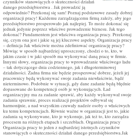
czynników stanowiących o skuteczności działań
danego przedsiębiorstwa . Jak prowadzić ją
odpowiednio? Przekonaj się sam! Poznaj podstawowe zasady dobrej
organizacji pracy! Każdemu zarządzającemu firmą zależy, aby jego
przedsiębiorstwo prosperowało jak najlepiej. To może dokonać się
jednak jedynie poprzez właściwe prowadzenie biznesu. Jak tego
dokonać? Fundamentem jest właściwa organizacja pracy. Przekonaj
się, czym ona jest i jakie są jej kluczowe aspekty. Organizacja pracy
– definicja Jak właściwie można zdefiniować organizację pracy?
Mówiąc w sposób najbardziej uproszczony, chodzi o to, kto, w
jakim czasie i w jaki sposób ma wykonywać daną pracę w firmie.
Innymi słowy, organizacja pracy to wprowadzanie właściwego ładu
– tak dotyczącego dnia codziennego, jak i długoterminowej
działalności. Żadna firma nie będzie prosperować dobrze, jeżeli jej
pracownicy będą wykonywać swoje zadania niewłaściwie, bądź
nieterminowo. Podobnie w sytuacji, gdy dane zadanie będą błędnie
dopasowane do kompetencji osób je wykonujących. Ład
organizacyjny ma za zadanie sprawić, aby każdy wykonywał swoje
zadania sprawnie, proces realizacji projektów odbywał się
harmonijnie, a nad wszystkim czuwały nadzór osoby o właściwych
ku temu kompetencjach. Równie ważne w organizacji jest to, jakie
zadania są wykonywane, kto je wykonuje, jak też to, kto zarządza
procesem na różnych etapach i szczeblach. Organizacja pracy
Organizacja pracy to jeden z najbardziej istotnych czynników
stanowiących o skuteczności działań danego przedsiębiorstwa.Jak