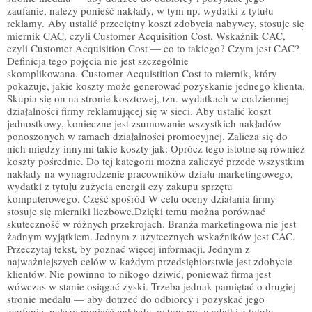
zaufanie, należy ponieść nakłady, w tym np. wydatki z tytułu
reklamy. Aby ustalić przeciętny koszt zdobycia nabywcy, stosuje się
miernik CAC, czyli Customer Acquisition Cost. Wskaźnik CAC,
czyli Customer Acquisition Cost — co to takiego? Czym jest CAC?
Definicja tego pojęcia nie jest szczególnie
skomplikowana. Customer Acquistition Cost to miernik, który
pokazuje, jakie koszty może generować pozyskanie jednego klienta.
Skupia się on na stronie kosztowej, tzn. wydatkach w codziennej
działalności firmy reklamującej się w sieci. Aby ustalić koszt
jednostkowy, konieczne jest zsumowanie wszystkich nakładów
ponoszonych w ramach działalności promocyjnej. Zalicza się do
nich między innymi takie koszty jak: Oprócz tego istotne są również
koszty pośrednie. Do tej kategorii można zaliczyć przede wszystkim
nakłady na wynagrodzenie pracowników działu marketingowego,
wydatki z tytułu zużycia energii czy zakupu sprzętu
komputerowego. Część spośród W celu oceny działania firmy
stosuje się mierniki liczbowe.Dzięki temu można porównać
skuteczność w różnych przekrojach. Branża marketingowa nie jest
żadnym wyjątkiem. Jednym z użytecznych wskaźników jest CAC.
Przeczytaj tekst, by poznać więcej informacji. Jednym z
najważniejszych celów w każdym przedsiębiorstwie jest zdobycie
klientów. Nie powinno to nikogo dziwić, ponieważ firma jest
wówczas w stanie osiągać zyski. Trzeba jednak pamiętać o drugiej
stronie medalu — aby dotrzeć do odbiorcy i pozyskać jego
zaufanie, należy ponieść nakłady, w tym np. wydatki z tytułu