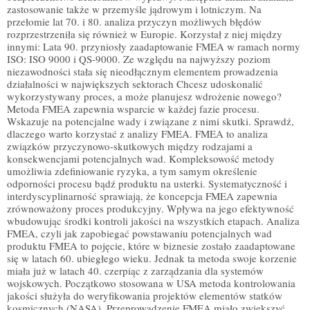
zastosowanie także w przemyśle jądrowym i lotniczym. Na
przełomie lat 70. i 80. analiza przyczyn możliwych błędów
rozprzestrzeniła się również w Europie. Korzystał z niej między
innymi: Lata 90. przyniosły zaadaptowanie FMEA w ramach normy
ISO: ISO 9000 i QS-9000. Ze względu na najwyższy poziom
niezawodności stała się nieodłącznym elementem prowadzenia
działalności w największych sektorach Chcesz udoskonalić
wykorzystywany proces, a może planujesz wdrożenie nowego?
Metoda FMEA zapewnia wsparcie w każdej fazie procesu.
Wskazuje na potencjalne wady i związane z nimi skutki. Sprawdź,
dlaczego warto korzystać z analizy FMEA. FMEA to analiza
związków przyczynowo-skutkowych między rodzajami a
konsekwencjami potencjalnych wad. Kompleksowość metody
umożliwia zdefiniowanie ryzyka, a tym samym określenie
odporności procesu bądź produktu na usterki. Systematyczność i
interdyscyplinarność sprawiają, że koncepcja FMEA zapewnia
zrównoważony proces produkcyjny. Wpływa na jego efektywność
wbudowując środki kontroli jakości na wszystkich etapach. Analiza
FMEA, czyli jak zapobiegać powstawaniu potencjalnych wad
produktu FMEA to pojęcie, które w biznesie zostało zaadaptowane
się w latach 60. ubiegłego wieku. Jednak ta metoda swoje korzenie
miała już w latach 40. czerpiąc z zarządzania dla systemów
wojskowych. Początkowo stosowana w USA metoda kontrolowania
jakości służyła do weryfikowania projektów elementów statków
kosmicznych (NASA). Przeprowadzenie FMEA miało zwiększyć