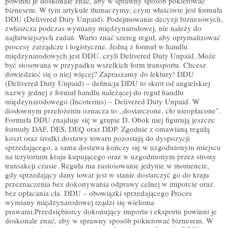
powinni je doskonale znać, aby w sprawny sposób pokierować
biznesem. W tym artykule tłumaczymy, czym właściwie jest formuła
DDU (Delivered Duty Unpaid). Podejmowanie decyzji biznesowych,
zwłaszcza podczas wymiany międzynarodowej, nie należy do
najłatwiejszych zadań. Warto znać szereg reguł, aby optymalizować
procesy zarządcze i logistyczne. Jedną z formuł w handlu
międzynarodowych jest DDU, czyli Delivered Duty Unpaid. Może
być stosowana w przypadku wszelkich form transportu. Chcesz
dowiedzieć się o niej więcej? Zapraszamy do lektury! DDU
(Delivered Duty Unpaid) – definicja DDU to skrót od angielskiej
nazwy jednej z formuł handlu należącej do reguł handlu
międzynarodowego (Incoterms) – Delivered Duty Unpaid. W
dosłownym przełożeniu oznacza to ,,dostarczone, cło nieopłacone”.
Formuła DDU znajduje się w grupie D. Obok niej figurują jeszcze
formuły DAF, DES, DEQ oraz DDP. Zgodnie z omawianą regułą
koszt oraz środki dostawy towaru pozostają do dyspozycji
sprzedającego, a sama dostawa kończy się w uzgodnionym miejscu
na terytorium kraju kupującego oraz w uzgodnionym przez strony
transakcji czasie. Reguła ma zastosowanie jedynie w momencie,
gdy sprzedający dany towar jest w stanie dostarczyć go do kraju
przeznaczenia bez dokonywania odprawy celnej w imporcie oraz
bez opłacania cła. DDU – obowiązki sprzedającego Proces
wymiany międzynarodowej rządzi się wieloma
prawami.Przedsiębiorcy dokonujący importu i eksportu powinni je
doskonale znać, aby w sprawny sposób pokierować biznesem. W