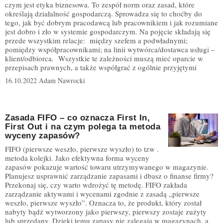
czym jest etyka biznesowa. To zespół norm oraz zasad, które
określają działalność gospodarczą. Sprowadza się to choćby do
tego, jak być dobrym pracodawcą lub pracownikiem i jak rozumiane
jest dobro i zło w systemie gospodarczym. Na pojęcie składają się
przede wszystkim relacje: między szefem a podwładnymi;
pomiędzy współpracownikami; na linii wytwórca/dostawca usługi –
klient/odbiorca. Wszystkie te zależności muszą mieć oparcie w
przepisach prawnych, a także współgrać z ogólnie przyjętymi
16.10.2022
Adam Nawrocki
Zasada FIFO – co oznacza First In,
First Out i na czym polega ta metoda
wyceny zapasów?
FIFO (pierwsze weszło, pierwsze wyszło) to tzw .
metoda kolejki. Jako efektywna forma wyceny
zapasów pokazuje wartość towaru utrzymywanego w magazynie.
Planujesz usprawnić zarządzanie zapasami i dbasz o finanse firmy?
Przekonaj się, czy warto wdrożyć tę metodę. FIFO zakłada
zarządzanie aktywami i wycenami zgodnie z zasadą „pierwsze
weszło, pierwsze wyszło”. Oznacza to, że produkt, który został
nabyty bądź wytworzony jako pierwszy, pierwszy zostaje zużyty
lub sprzedany. Dzięki temu zapasy nie zalegają w magazynach, a