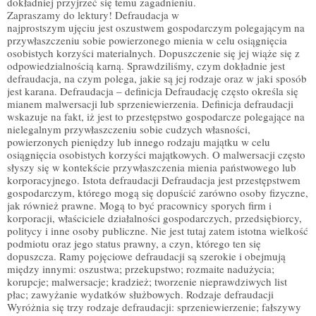
dokładniej przyjrzeć się temu zagadnieniu.
Zapraszamy do lektury! Defraudacja w
najprostszym ujęciu jest oszustwem gospodarczym polegającym na
przywłaszczeniu sobie powierzonego mienia w celu osiągnięcia
osobistych korzyści materialnych. Dopuszczenie się jej wiąże się z
odpowiedzialnością karną. Sprawdziliśmy, czym dokładnie jest
defraudacja, na czym polega, jakie są jej rodzaje oraz w jaki sposób
jest karana. Defraudacja – definicja Defraudację często określa się
mianem malwersacji lub sprzeniewierzenia. Definicja defraudacji
wskazuje na fakt, iż jest to przestępstwo gospodarcze polegające na
nielegalnym przywłaszczeniu sobie cudzych własności,
powierzonych pieniędzy lub innego rodzaju majątku w celu
osiągnięcia osobistych korzyści majątkowych. O malwersacji często
słyszy się w kontekście przywłaszczenia mienia państwowego lub
korporacyjnego. Istota defraudacji Defraudacja jest przestępstwem
gospodarczym, którego mogą się dopuścić zarówno osoby fizyczne,
jak również prawne. Mogą to być pracownicy sporych firm i
korporacji, właściciele działalności gospodarczych, przedsiębiorcy,
politycy i inne osoby publiczne. Nie jest tutaj zatem istotna wielkość
podmiotu oraz jego status prawny, a czyn, którego ten się
dopuszcza. Ramy pojęciowe defraudacji są szerokie i obejmują
między innymi: oszustwa; przekupstwo; rozmaite nadużycia;
korupcje; malwersacje; kradzież; tworzenie nieprawdziwych list
płac; zawyżanie wydatków służbowych. Rodzaje defraudacji
Wyróżnia się trzy rodzaje defraudacji: sprzeniewierzenie; fałszywy