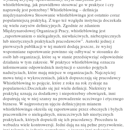
whistleblowing, jak prawidłowo stosować go w praktyce i czy
naprawdę jest potrzebny! Whistleblowing – definicja
międzynarodowa Stosowanie whistleblowingu jest ostatnio coraz
popularniejszą praktyką. Z tego też względu instytucja doczekała
się wielu zarysów definicyjnych. Zgodnie ze zdaniem
Międzynarodowej Organizacji Pracy, whistleblowing jest
,,raportowaniem o nielegalnych, niewłaściwych, niebezpiecznych
lub nieetycznych praktykach pracodawców”. Autorki jednej z
pierwszych publikacji w tej materii dodają jeszcze, że wyżej
wspomniane raportowanie powinno się odbywać w stosunku do
osób lub organizacji, które są w stanie przedsięwziąć odpowiednie
działania w tym zakresie. W praktyce whistleblowing oznacza
informowanie odpowiednich instytucji o szeroko pojętych
nadużyciach, które mają miejsce w organizacjach. Najczęściej
mowa tutaj o wykroczeniach, jakich dopuszczają się pracodawcy
Whistleblowing to pojęcie, które z roku na rok zyskuje na
popularności.Doczekało się już wielu definicji. Niektórzy te
praktykę uznają za dodatkowy i niepotrzebny obowiązek, inni
dopatrują się w niej szansy na prowadzenie uczciwego i etycznego
biznesu. W najprostszym ujęciu definicyjnym mianem
whistleblowingu określa się raportowanie przez obecnych i byłych
pracowników o nielegalnych, nieuczciwych lub nieetycznych
praktykach, których dopuścili się ich pracodawcy. Procedura ta
wzbudza wiele kontrowersji. Jedni dają na nią pełne przyzwolenie,
inni tolerują ją jedynie warunkowo, a jeszcze inni pokazują w