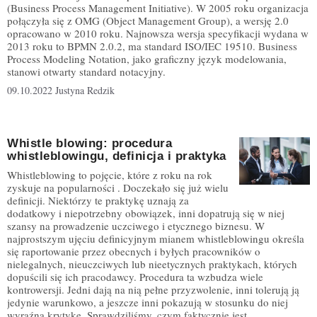
(Business Process Management Initiative). W 2005 roku organizacja
połączyła się z OMG (Object Management Group), a wersję 2.0
opracowano w 2010 roku. Najnowsza wersja specyfikacji wydana w
2013 roku to BPMN 2.0.2, ma standard ISO/IEC 19510. Business
Process Modeling Notation, jako graficzny język modelowania,
stanowi otwarty standard notacyjny.
09.10.2022
Justyna Redzik
Whistle blowing: procedura
whistleblowingu, definicja i praktyka
Whistleblowing to pojęcie, które z roku na rok
zyskuje na popularności . Doczekało się już wielu
definicji. Niektórzy te praktykę uznają za
dodatkowy i niepotrzebny obowiązek, inni dopatrują się w niej
szansy na prowadzenie uczciwego i etycznego biznesu. W
najprostszym ujęciu definicyjnym mianem whistleblowingu określa
się raportowanie przez obecnych i byłych pracowników o
nielegalnych, nieuczciwych lub nieetycznych praktykach, których
dopuścili się ich pracodawcy. Procedura ta wzbudza wiele
kontrowersji. Jedni dają na nią pełne przyzwolenie, inni tolerują ją
jedynie warunkowo, a jeszcze inni pokazują w stosunku do niej
wyraźną krytykę. Sprawdziliśmy, czym faktycznie jest