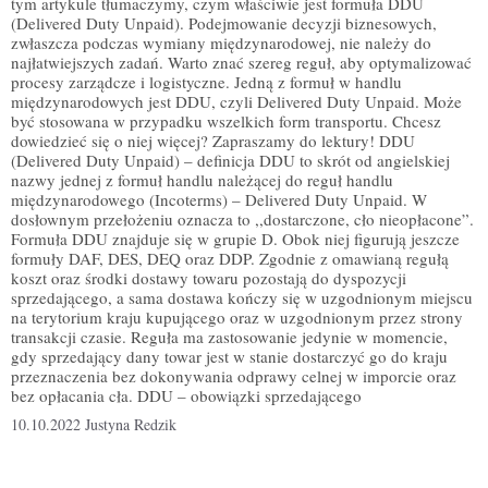
tym artykule tłumaczymy, czym właściwie jest formuła DDU
(Delivered Duty Unpaid). Podejmowanie decyzji biznesowych,
zwłaszcza podczas wymiany międzynarodowej, nie należy do
najłatwiejszych zadań. Warto znać szereg reguł, aby optymalizować
procesy zarządcze i logistyczne. Jedną z formuł w handlu
międzynarodowych jest DDU, czyli Delivered Duty Unpaid. Może
być stosowana w przypadku wszelkich form transportu. Chcesz
dowiedzieć się o niej więcej? Zapraszamy do lektury! DDU
(Delivered Duty Unpaid) – definicja DDU to skrót od angielskiej
nazwy jednej z formuł handlu należącej do reguł handlu
międzynarodowego (Incoterms) – Delivered Duty Unpaid. W
dosłownym przełożeniu oznacza to ,,dostarczone, cło nieopłacone”.
Formuła DDU znajduje się w grupie D. Obok niej figurują jeszcze
formuły DAF, DES, DEQ oraz DDP. Zgodnie z omawianą regułą
koszt oraz środki dostawy towaru pozostają do dyspozycji
sprzedającego, a sama dostawa kończy się w uzgodnionym miejscu
na terytorium kraju kupującego oraz w uzgodnionym przez strony
transakcji czasie. Reguła ma zastosowanie jedynie w momencie,
gdy sprzedający dany towar jest w stanie dostarczyć go do kraju
przeznaczenia bez dokonywania odprawy celnej w imporcie oraz
bez opłacania cła. DDU – obowiązki sprzedającego
10.10.2022
Justyna Redzik