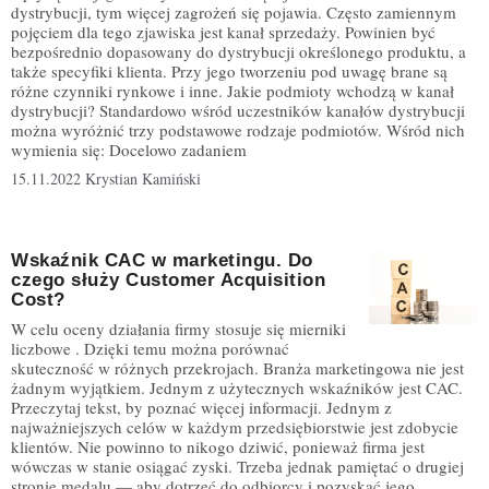
dystrybucji, tym więcej zagrożeń się pojawia. Często zamiennym
pojęciem dla tego zjawiska jest kanał sprzedaży. Powinien być
bezpośrednio dopasowany do dystrybucji określonego produktu, a
także specyfiki klienta. Przy jego tworzeniu pod uwagę brane są
różne czynniki rynkowe i inne. Jakie podmioty wchodzą w kanał
dystrybucji? Standardowo wśród uczestników kanałów dystrybucji
można wyróżnić trzy podstawowe rodzaje podmiotów. Wśród nich
wymienia się: Docelowo zadaniem
15.11.2022
Krystian Kamiński
Wskaźnik CAC w marketingu. Do
czego służy Customer Acquisition
Cost?
W celu oceny działania firmy stosuje się mierniki
liczbowe . Dzięki temu można porównać
skuteczność w różnych przekrojach. Branża marketingowa nie jest
żadnym wyjątkiem. Jednym z użytecznych wskaźników jest CAC.
Przeczytaj tekst, by poznać więcej informacji. Jednym z
najważniejszych celów w każdym przedsiębiorstwie jest zdobycie
klientów. Nie powinno to nikogo dziwić, ponieważ firma jest
wówczas w stanie osiągać zyski. Trzeba jednak pamiętać o drugiej
stronie medalu — aby dotrzeć do odbiorcy i pozyskać jego