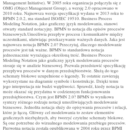
Management Initiative). W 2005 roku organizacja połączyła się z
OMG (Object Management Group), a wersję 2.0 opracowano w
2010 roku. Najnowsza wersja specyfikacji wydana w 2013 roku to
BPMN 2.0.2, ma standard ISO/IEC 19510. Business Process
Modeling Notation, jako graficzny język modelowania, stanowi
otwarty standard notacyjny. BPMN to notacja dla opisów procesów
biznesowych.Umożliwia przepływ procesu i komunikatów między
uczestnikami, ułatwiając przekazywanie ważnych danych. Jaka jest
najnowsza notacja BPMN 2.0? Przeczytaj, dlaczego modelowanie
procesów jest tak ważne. BPMN to standardowa notacja
jednoznacznie wyrażająca określoną treść. Business Process
Modeling Notation jako graficzny język modelowania procesów
stosuje się w analizie biznesowej. Pozwala przedstawić specyfikację
przepływu procesów w danym przedsiębiorstwie. Służą do tego
schematy blokowe uzupełnione o legendy. Te ostatnie zawierają
wykorzystane na diagramie symbole i konstrukcje. Dzięki temu
jego interpretacja nie budzi wątpliwości. Sprawdź, kiedy notacja ta
może okazać się przydatna w codziennym funkcjonowaniu
przedsiębiorstwa. Czym jest BPMN 2.0? BPMN to wynikowa
syntezy różnego rodzaju notacji umożliwiających modelowanie
biznesowe. Jednolita notacja służy do opisywania procesów i relacji,
które je łączą. Główny cel modelowania to zestaw elementów
graficznych niezbędnych, aby tworzyć czytelne schematy blokowe.
Są one potrzebne do wizualnego modelowania przebiegu procesów.
Pierwotna notacja została opublikowana w 2004 roku przez BPMI