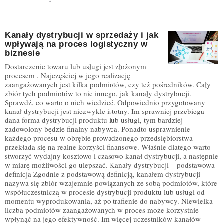
Kanały dystrybucji w sprzedaży i jak
wpływają na proces logistyczny w
biznesie
Dostarczenie towaru lub usługi jest złożonym
procesem . Najczęściej w jego realizację
zaangażowanych jest kilka podmiotów, czy też pośredników. Cały
zbiór tych podmiotów to nic innego, jak kanały dystrybucji.
Sprawdź, co warto o nich wiedzieć. Odpowiednio przygotowany
kanał dystrybucji jest niezwykle istotny. Im sprawniej przebiega
dana forma dystrybucji produktu lub usługi, tym bardziej
zadowolony będzie finalny nabywca. Ponadto usprawnienie
każdego procesu w obrębie prowadzonego przedsiębiorstwa
przekłada się na realne korzyści finansowe. Właśnie dlatego warto
stworzyć wydajny kosztowo i czasowo kanał dystrybucji, a następnie
w miarę możliwości go ulepszać. Kanały dystrybucji – podstawowa
definicja Zgodnie z podstawową definicją, kanałem dystrybucji
nazywa się zbiór wzajemnie powiązanych ze sobą podmiotów, które
współuczestniczą w procesie dystrybucji produktu lub usługi od
momentu wyprodukowania, aż po trafienie do nabywcy. Niewielka
liczba podmiotów zaangażowanych w proces może korzystnie
wpłynąć na jego efektywność. Im więcej uczestników kanałów