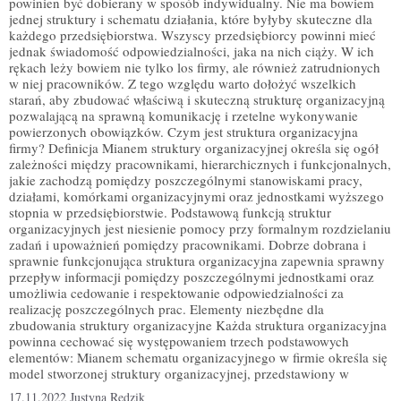
powinien być dobierany w sposób indywidualny. Nie ma bowiem
jednej struktury i schematu działania, które byłyby skuteczne dla
każdego przedsiębiorstwa. Wszyscy przedsiębiorcy powinni mieć
jednak świadomość odpowiedzialności, jaka na nich ciąży. W ich
rękach leży bowiem nie tylko los firmy, ale również zatrudnionych
w niej pracowników. Z tego względu warto dołożyć wszelkich
starań, aby zbudować właściwą i skuteczną strukturę organizacyjną
pozwalającą na sprawną komunikację i rzetelne wykonywanie
powierzonych obowiązków. Czym jest struktura organizacyjna
firmy? Definicja Mianem struktury organizacyjnej określa się ogół
zależności między pracownikami, hierarchicznych i funkcjonalnych,
jakie zachodzą pomiędzy poszczególnymi stanowiskami pracy,
działami, komórkami organizacyjnymi oraz jednostkami wyższego
stopnia w przedsiębiorstwie. Podstawową funkcją struktur
organizacyjnych jest niesienie pomocy przy formalnym rozdzielaniu
zadań i upoważnień pomiędzy pracownikami. Dobrze dobrana i
sprawnie funkcjonująca struktura organizacyjna zapewnia sprawny
przepływ informacji pomiędzy poszczególnymi jednostkami oraz
umożliwia cedowanie i respektowanie odpowiedzialności za
realizację poszczególnych prac. Elementy niezbędne dla
zbudowania struktury organizacyjne Każda struktura organizacyjna
powinna cechować się występowaniem trzech podstawowych
elementów: Mianem schematu organizacyjnego w firmie określa się
model stworzonej struktury organizacyjnej, przedstawiony w
17.11.2022
Justyna Redzik