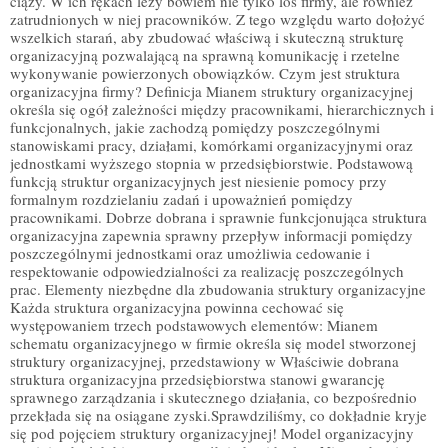
ciąży. W ich rękach leży bowiem nie tylko los firmy, ale również
zatrudnionych w niej pracowników. Z tego względu warto dołożyć
wszelkich starań, aby zbudować właściwą i skuteczną strukturę
organizacyjną pozwalającą na sprawną komunikację i rzetelne
wykonywanie powierzonych obowiązków. Czym jest struktura
organizacyjna firmy? Definicja Mianem struktury organizacyjnej
określa się ogół zależności między pracownikami, hierarchicznych i
funkcjonalnych, jakie zachodzą pomiędzy poszczególnymi
stanowiskami pracy, działami, komórkami organizacyjnymi oraz
jednostkami wyższego stopnia w przedsiębiorstwie. Podstawową
funkcją struktur organizacyjnych jest niesienie pomocy przy
formalnym rozdzielaniu zadań i upoważnień pomiędzy
pracownikami. Dobrze dobrana i sprawnie funkcjonująca struktura
organizacyjna zapewnia sprawny przepływ informacji pomiędzy
poszczególnymi jednostkami oraz umożliwia cedowanie i
respektowanie odpowiedzialności za realizację poszczególnych
prac. Elementy niezbędne dla zbudowania struktury organizacyjne
Każda struktura organizacyjna powinna cechować się
występowaniem trzech podstawowych elementów: Mianem
schematu organizacyjnego w firmie określa się model stworzonej
struktury organizacyjnej, przedstawiony w Właściwie dobrana
struktura organizacyjna przedsiębiorstwa stanowi gwarancję
sprawnego zarządzania i skutecznego działania, co bezpośrednio
przekłada się na osiągane zyski.Sprawdziliśmy, co dokładnie kryje
się pod pojęciem struktury organizacyjnej! Model organizacyjny