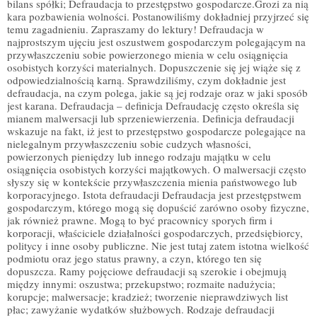
bilans spółki; Defraudacja to przestępstwo gospodarcze.Grozi za nią
kara pozbawienia wolności. Postanowiliśmy dokładniej przyjrzeć się
temu zagadnieniu. Zapraszamy do lektury! Defraudacja w
najprostszym ujęciu jest oszustwem gospodarczym polegającym na
przywłaszczeniu sobie powierzonego mienia w celu osiągnięcia
osobistych korzyści materialnych. Dopuszczenie się jej wiąże się z
odpowiedzialnością karną. Sprawdziliśmy, czym dokładnie jest
defraudacja, na czym polega, jakie są jej rodzaje oraz w jaki sposób
jest karana. Defraudacja – definicja Defraudację często określa się
mianem malwersacji lub sprzeniewierzenia. Definicja defraudacji
wskazuje na fakt, iż jest to przestępstwo gospodarcze polegające na
nielegalnym przywłaszczeniu sobie cudzych własności,
powierzonych pieniędzy lub innego rodzaju majątku w celu
osiągnięcia osobistych korzyści majątkowych. O malwersacji często
słyszy się w kontekście przywłaszczenia mienia państwowego lub
korporacyjnego. Istota defraudacji Defraudacja jest przestępstwem
gospodarczym, którego mogą się dopuścić zarówno osoby fizyczne,
jak również prawne. Mogą to być pracownicy sporych firm i
korporacji, właściciele działalności gospodarczych, przedsiębiorcy,
politycy i inne osoby publiczne. Nie jest tutaj zatem istotna wielkość
podmiotu oraz jego status prawny, a czyn, którego ten się
dopuszcza. Ramy pojęciowe defraudacji są szerokie i obejmują
między innymi: oszustwa; przekupstwo; rozmaite nadużycia;
korupcje; malwersacje; kradzież; tworzenie nieprawdziwych list
płac; zawyżanie wydatków służbowych. Rodzaje defraudacji