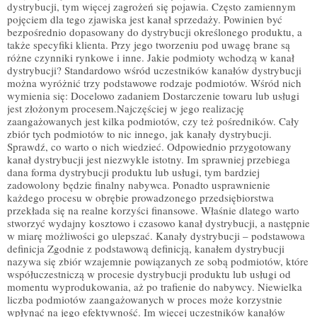
dystrybucji, tym więcej zagrożeń się pojawia. Często zamiennym
pojęciem dla tego zjawiska jest kanał sprzedaży. Powinien być
bezpośrednio dopasowany do dystrybucji określonego produktu, a
także specyfiki klienta. Przy jego tworzeniu pod uwagę brane są
różne czynniki rynkowe i inne. Jakie podmioty wchodzą w kanał
dystrybucji? Standardowo wśród uczestników kanałów dystrybucji
można wyróżnić trzy podstawowe rodzaje podmiotów. Wśród nich
wymienia się: Docelowo zadaniem Dostarczenie towaru lub usługi
jest złożonym procesem.Najczęściej w jego realizację
zaangażowanych jest kilka podmiotów, czy też pośredników. Cały
zbiór tych podmiotów to nic innego, jak kanały dystrybucji.
Sprawdź, co warto o nich wiedzieć. Odpowiednio przygotowany
kanał dystrybucji jest niezwykle istotny. Im sprawniej przebiega
dana forma dystrybucji produktu lub usługi, tym bardziej
zadowolony będzie finalny nabywca. Ponadto usprawnienie
każdego procesu w obrębie prowadzonego przedsiębiorstwa
przekłada się na realne korzyści finansowe. Właśnie dlatego warto
stworzyć wydajny kosztowo i czasowo kanał dystrybucji, a następnie
w miarę możliwości go ulepszać. Kanały dystrybucji – podstawowa
definicja Zgodnie z podstawową definicją, kanałem dystrybucji
nazywa się zbiór wzajemnie powiązanych ze sobą podmiotów, które
współuczestniczą w procesie dystrybucji produktu lub usługi od
momentu wyprodukowania, aż po trafienie do nabywcy. Niewielka
liczba podmiotów zaangażowanych w proces może korzystnie
wpłynąć na jego efektywność. Im więcej uczestników kanałów