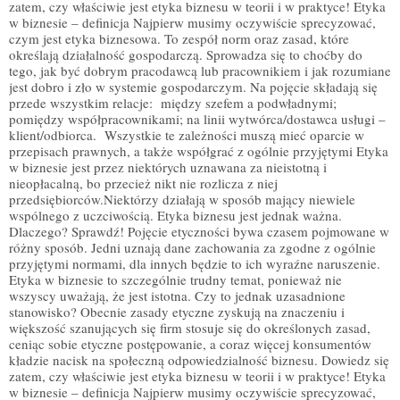
zatem, czy właściwie jest etyka biznesu w teorii i w praktyce! Etyka
w biznesie – definicja Najpierw musimy oczywiście sprecyzować,
czym jest etyka biznesowa. To zespół norm oraz zasad, które
określają działalność gospodarczą. Sprowadza się to choćby do
tego, jak być dobrym pracodawcą lub pracownikiem i jak rozumiane
jest dobro i zło w systemie gospodarczym. Na pojęcie składają się
przede wszystkim relacje: między szefem a podwładnymi;
pomiędzy współpracownikami; na linii wytwórca/dostawca usługi –
klient/odbiorca. Wszystkie te zależności muszą mieć oparcie w
przepisach prawnych, a także współgrać z ogólnie przyjętymi Etyka
w biznesie jest przez niektórych uznawana za nieistotną i
nieopłacalną, bo przecież nikt nie rozlicza z niej
przedsiębiorców.Niektórzy działają w sposób mający niewiele
wspólnego z uczciwością. Etyka biznesu jest jednak ważna.
Dlaczego? Sprawdź! Pojęcie etyczności bywa czasem pojmowane w
różny sposób. Jedni uznają dane zachowania za zgodne z ogólnie
przyjętymi normami, dla innych będzie to ich wyraźne naruszenie.
Etyka w biznesie to szczególnie trudny temat, ponieważ nie
wszyscy uważają, że jest istotna. Czy to jednak uzasadnione
stanowisko? Obecnie zasady etyczne zyskują na znaczeniu i
większość szanujących się firm stosuje się do określonych zasad,
ceniąc sobie etyczne postępowanie, a coraz więcej konsumentów
kładzie nacisk na społeczną odpowiedzialność biznesu. Dowiedz się
zatem, czy właściwie jest etyka biznesu w teorii i w praktyce! Etyka
w biznesie – definicja Najpierw musimy oczywiście sprecyzować,