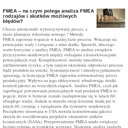
FMEA – na czym polega analiza FMEA
rodzajów i skutków możliwych
błędów?
Chcesz udoskonalić wykorzystywany proces, a
może planujesz wdrożenie nowego ? Metoda
FMEA zapewnia wsparcie w każdej fazie procesu. Wskazuje na
potencjalne wady i związane z nimi skutki. Sprawdź, dlaczego
warto korzystać z analizy FMEA. FMEA to analiza związków
przyczynowo-skutkowych między rodzajami a konsekwencjami
potencjalnych wad. Kompleksowość metody umożliwia
zdefiniowanie ryzyka, a tym samym określenie odporności procesu
bądź produktu na usterki. Systematyczność i interdyscyplinarność
sprawiają, że koncepcja FMEA zapewnia zrównoważony proces
produkcyjny. Wpływa na jego efektywność wbudowując środki
kontroli jakości na wszystkich etapach. Analiza FMEA, czyli jak
zapobiegać powstawaniu potencjalnych wad produktu FMEA to
pojęcie, które w biznesie zostało zaadaptowane się w latach 60.
ubiegłego wieku. Jednak ta metoda swoje korzenie miała już w
latach 40. czerpiąc z zarządzania dla systemów wojskowych.
Początkowo stosowana w USA metoda kontrolowania jakości
służyła do weryfikowania projektów elementów statków
kosmicznych (NASA). Przeprowadzenie FMEA miało zwiększyć
bezpieczeństwo uczestników wyprawy. Następnie analiza znalazła