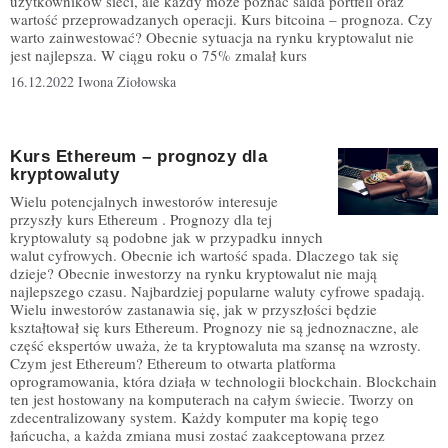
użytkowników sieci, ale każdy może poznać salda portfeli oraz
wartość przeprowadzanych operacji. Kurs bitcoina – prognoza. Czy
warto zainwestować? Obecnie sytuacja na rynku kryptowalut nie
jest najlepsza. W ciągu roku o 75% zmalał kurs
16.12.2022
Iwona Ziołowska
Kurs Ethereum – prognozy dla
kryptowaluty
Wielu potencjalnych inwestorów interesuje
przyszły kurs Ethereum . Prognozy dla tej
kryptowaluty są podobne jak w przypadku innych
walut cyfrowych. Obecnie ich wartość spada. Dlaczego tak się
dzieje? Obecnie inwestorzy na rynku kryptowalut nie mają
najlepszego czasu. Najbardziej popularne waluty cyfrowe spadają.
Wielu inwestorów zastanawia się, jak w przyszłości będzie
kształtował się kurs Ethereum. Prognozy nie są jednoznaczne, ale
część ekspertów uważa, że ta kryptowaluta ma szansę na wzrosty.
Czym jest Ethereum? Ethereum to otwarta platforma
oprogramowania, która działa w technologii blockchain. Blockchain
ten jest hostowany na komputerach na całym świecie. Tworzy on
zdecentralizowany system. Każdy komputer ma kopię tego
łańcucha, a każda zmiana musi zostać zaakceptowana przez