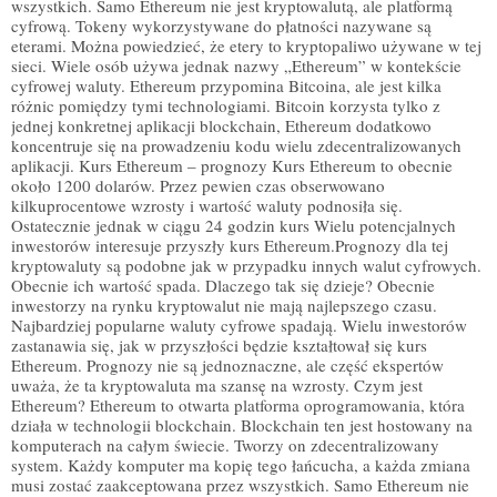
wszystkich. Samo Ethereum nie jest kryptowalutą, ale platformą
cyfrową. Tokeny wykorzystywane do płatności nazywane są
eterami. Można powiedzieć, że etery to kryptopaliwo używane w tej
sieci. Wiele osób używa jednak nazwy „Ethereum” w kontekście
cyfrowej waluty. Ethereum przypomina Bitcoina, ale jest kilka
różnic pomiędzy tymi technologiami. Bitcoin korzysta tylko z
jednej konkretnej aplikacji blockchain, Ethereum dodatkowo
koncentruje się na prowadzeniu kodu wielu zdecentralizowanych
aplikacji. Kurs Ethereum – prognozy Kurs Ethereum to obecnie
około 1200 dolarów. Przez pewien czas obserwowano
kilkuprocentowe wzrosty i wartość waluty podnosiła się.
Ostatecznie jednak w ciągu 24 godzin kurs Wielu potencjalnych
inwestorów interesuje przyszły kurs Ethereum.Prognozy dla tej
kryptowaluty są podobne jak w przypadku innych walut cyfrowych.
Obecnie ich wartość spada. Dlaczego tak się dzieje? Obecnie
inwestorzy na rynku kryptowalut nie mają najlepszego czasu.
Najbardziej popularne waluty cyfrowe spadają. Wielu inwestorów
zastanawia się, jak w przyszłości będzie kształtował się kurs
Ethereum. Prognozy nie są jednoznaczne, ale część ekspertów
uważa, że ta kryptowaluta ma szansę na wzrosty. Czym jest
Ethereum? Ethereum to otwarta platforma oprogramowania, która
działa w technologii blockchain. Blockchain ten jest hostowany na
komputerach na całym świecie. Tworzy on zdecentralizowany
system. Każdy komputer ma kopię tego łańcucha, a każda zmiana
musi zostać zaakceptowana przez wszystkich. Samo Ethereum nie