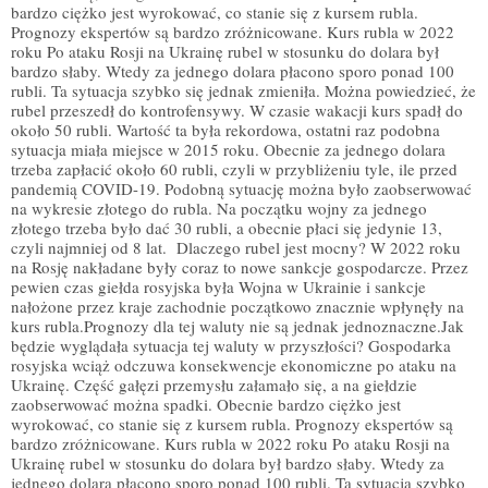
bardzo ciężko jest wyrokować, co stanie się z kursem rubla.
Prognozy ekspertów są bardzo zróżnicowane. Kurs rubla w 2022
roku Po ataku Rosji na Ukrainę rubel w stosunku do dolara był
bardzo słaby. Wtedy za jednego dolara płacono sporo ponad 100
rubli. Ta sytuacja szybko się jednak zmieniła. Można powiedzieć, że
rubel przeszedł do kontrofensywy. W czasie wakacji kurs spadł do
około 50 rubli. Wartość ta była rekordowa, ostatni raz podobna
sytuacja miała miejsce w 2015 roku. Obecnie za jednego dolara
trzeba zapłacić około 60 rubli, czyli w przybliżeniu tyle, ile przed
pandemią COVID-19. Podobną sytuację można było zaobserwować
na wykresie złotego do rubla. Na początku wojny za jednego
złotego trzeba było dać 30 rubli, a obecnie płaci się jedynie 13,
czyli najmniej od 8 lat. Dlaczego rubel jest mocny? W 2022 roku
na Rosję nakładane były coraz to nowe sankcje gospodarcze. Przez
pewien czas giełda rosyjska była Wojna w Ukrainie i sankcje
nałożone przez kraje zachodnie początkowo znacznie wpłynęły na
kurs rubla.Prognozy dla tej waluty nie są jednak jednoznaczne.Jak
będzie wyglądała sytuacja tej waluty w przyszłości? Gospodarka
rosyjska wciąż odczuwa konsekwencje ekonomiczne po ataku na
Ukrainę. Część gałęzi przemysłu załamało się, a na giełdzie
zaobserwować można spadki. Obecnie bardzo ciężko jest
wyrokować, co stanie się z kursem rubla. Prognozy ekspertów są
bardzo zróżnicowane. Kurs rubla w 2022 roku Po ataku Rosji na
Ukrainę rubel w stosunku do dolara był bardzo słaby. Wtedy za
jednego dolara płacono sporo ponad 100 rubli. Ta sytuacja szybko