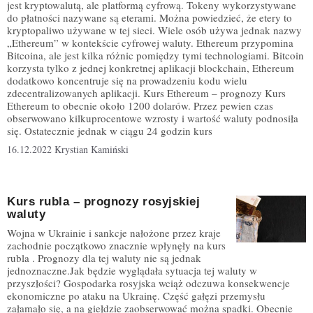
jest kryptowalutą, ale platformą cyfrową. Tokeny wykorzystywane
do płatności nazywane są eterami. Można powiedzieć, że etery to
kryptopaliwo używane w tej sieci. Wiele osób używa jednak nazwy
„Ethereum” w kontekście cyfrowej waluty. Ethereum przypomina
Bitcoina, ale jest kilka różnic pomiędzy tymi technologiami. Bitcoin
korzysta tylko z jednej konkretnej aplikacji blockchain, Ethereum
dodatkowo koncentruje się na prowadzeniu kodu wielu
zdecentralizowanych aplikacji. Kurs Ethereum – prognozy Kurs
Ethereum to obecnie około 1200 dolarów. Przez pewien czas
obserwowano kilkuprocentowe wzrosty i wartość waluty podnosiła
się. Ostatecznie jednak w ciągu 24 godzin kurs
16.12.2022
Krystian Kamiński
Kurs rubla – prognozy rosyjskiej
waluty
Wojna w Ukrainie i sankcje nałożone przez kraje
zachodnie początkowo znacznie wpłynęły na kurs
rubla . Prognozy dla tej waluty nie są jednak
jednoznaczne.Jak będzie wyglądała sytuacja tej waluty w
przyszłości? Gospodarka rosyjska wciąż odczuwa konsekwencje
ekonomiczne po ataku na Ukrainę. Część gałęzi przemysłu
załamało się, a na giełdzie zaobserwować można spadki. Obecnie