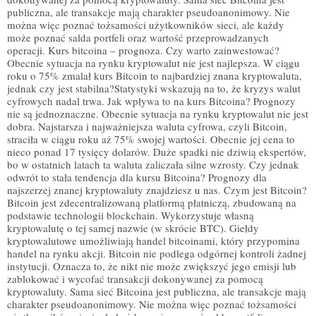
publiczna, ale transakcje mają charakter pseudoanonimowy. Nie
można więc poznać tożsamości użytkowników sieci, ale każdy
może poznać salda portfeli oraz wartość przeprowadzanych
operacji. Kurs bitcoina – prognoza. Czy warto zainwestować?
Obecnie sytuacja na rynku kryptowalut nie jest najlepsza. W ciągu
roku o 75% zmalał kurs Bitcoin to najbardziej znana kryptowaluta,
jednak czy jest stabilna?Statystyki wskazują na to, że kryzys walut
cyfrowych nadal trwa. Jak wpływa to na kurs Bitcoina? Prognozy
nie są jednoznaczne. Obecnie sytuacja na rynku kryptowalut nie jest
dobra. Najstarsza i najważniejsza waluta cyfrowa, czyli Bitcoin,
straciła w ciągu roku aż 75% swojej wartości. Obecnie jej cena to
nieco ponad 17 tysięcy dolarów. Duże spadki nie dziwią ekspertów,
bo w ostatnich latach ta waluta zaliczała silne wzrosty. Czy jednak
odwrót to stała tendencja dla kursu Bitcoina? Prognozy dla
najszerzej znanej kryptowaluty znajdziesz u nas. Czym jest Bitcoin?
Bitcoin jest zdecentralizowaną platformą płatniczą, zbudowaną na
podstawie technologii blockchain. Wykorzystuje własną
kryptowalutę o tej samej nazwie (w skrócie BTC). Giełdy
kryptowalutowe umożliwiają handel bitcoinami, który przypomina
handel na rynku akcji. Bitcoin nie podlega odgórnej kontroli żadnej
instytucji. Oznacza to, że nikt nie może zwiększyć jego emisji lub
zablokować i wycofać transakcji dokonywanej za pomocą
kryptowaluty. Sama sieć Bitcoina jest publiczna, ale transakcje mają
charakter pseudoanonimowy. Nie można więc poznać tożsamości