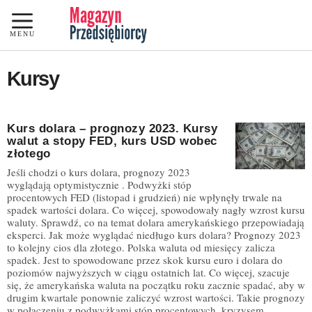
Przejdź
do
MENU
treści
Kursy
Kurs dolara – prognozy 2023. Kursy
walut a stopy FED, kurs USD wobec
złotego
Jeśli chodzi o kurs dolara, prognozy 2023
wyglądają optymistycznie . Podwyżki stóp
procentowych FED (listopad i grudzień) nie wpłynęły trwale na
spadek wartości dolara. Co więcej, spowodowały nagły wzrost kursu
waluty. Sprawdź, co na temat dolara amerykańskiego przepowiadają
eksperci. Jak może wyglądać niedługo kurs dolara? Prognozy 2023
to kolejny cios dla złotego. Polska waluta od miesięcy zalicza
spadek. Jest to spowodowane przez skok kursu euro i dolara do
poziomów najwyższych w ciągu ostatnich lat. Co więcej, szacuje
się, że amerykańska waluta na początku roku zacznie spadać, aby w
drugim kwartale ponownie zaliczyć wzrost wartości. Takie prognozy
w połączeniu z podwyżkami stóp procentowych, kryzysem