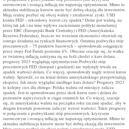
surowcowym i rosnącą inflacją nie napawają optymizmem. Mimo to
aktualna stabilizacja kursów może być dobrą okazją dla inwestorów.
Mają szansę pozbyć się obcej waluty i zrealizować zyski. USD
kontra FED – rekordowy wzrost czy spadek? Dolar jest walutą, na
którą tak jak i na inne wpływa zacieśnianie polityki monetarnej
przez EBC (Europejski Bank Centralny) i FED (Amerykańska
Rezerwa Federalna). Jeszcze we wrześniu ekonomiści obawiali się
ostrego działania na rynkach finansowych. Ostatnia podwyżka stóp
procentowych – 75 punktów bazowych – spowodowała osiągnięcie
przez stopy Fed Funds poziomu 4%. Obecnie szacuje się, że walka
ze światową inflacją zatrzyma się na Jeśli chodzi o kurs dolara,
prognozy 2023 wyglądają optymistycznie.Podwyżki stóp
procentowych FED (listopad i grudzień) nie wpłynęły trwale na
spadek wartości dolara. Co więcej, spowodowały nagły wzrost kursu
waluty. Sprawdź, co na temat dolara amerykańskiego przepowiadają
eksperci. Jak może wyglądać niedługo kurs dolara? Prognozy 2023
to kolejny cios dla złotego. Polska waluta od miesięcy zalicza
spadek. Jest to spowodowane przez skok kursu euro i dolara do
poziomów najwyższych w ciągu ostatnich lat. Co więcej, szacuje
się, że amerykańska waluta na początku roku zacznie spadać, aby w
drugim kwartale ponownie zaliczyć wzrost wartości. Takie prognozy
w połączeniu z podwyżkami stóp procentowych, kryzysem
surowcowym i rosnącą inflacją nie napawają optymizmem. Mimo to
aktualna stabilizacja kursów może być dobrą okazją dla inwestorów.
Mają szansę pozbyć się obcej waluty i zrealizować zyski. USD