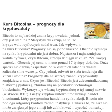
Kurs Bitcoina – prognozy dla
kryptowaluty
Bitcoin to najbardziej znana kryptowaluta, jednak
czy jest stabilna ? Statystyki wskazują na to, że
kryzys walut cyfrowych nadal trwa. Jak wpływa to
na kurs Bitcoina? Prognozy nie są jednoznaczne. Obecnie sytuacja
na rynku kryptowalut nie jest dobra. Najstarsza i najważniejsza
waluta cyfrowa, czyli Bitcoin, straciła w ciągu roku aż 75% swojej
wartości. Obecnie jej cena to nieco ponad 17 tysięcy dolarów. Duże
spadki nie dziwią ekspertów, bo w ostatnich latach ta waluta
zaliczała silne wzrosty. Czy jednak odwrót to stała tendencja dla
kursu Bitcoina? Prognozy dla najszerzej znanej kryptowaluty
znajdziesz u nas. Czym jest Bitcoin? Bitcoin jest zdecentralizowaną
platformą płatniczą, zbudowaną na podstawie technologii
blockchain. Wykorzystuje własną kryptowalutę o tej samej nazwie
(w skrócie BTC). Giełdy kryptowalutowe umożliwiają handel
bitcoinami, który przypomina handel na rynku akcji. Bitcoin nie
podlega odgórnej kontroli żadnej instytucji. Oznacza to, że nikt nie
może zwiększyć jego emisji lub zablokować i wycofać transakcji
dokonywanej za pomocą kryptowaluty. Sama sieć Bitcoina jest