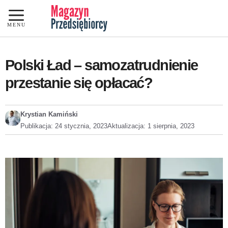
Przejdź
do
MENU
treści
Polski Ład – samozatrudnienie
przestanie się opłacać?
Krystian Kamiński
Publikacja:
24 stycznia, 2023
Aktualizacja:
1 sierpnia, 2023