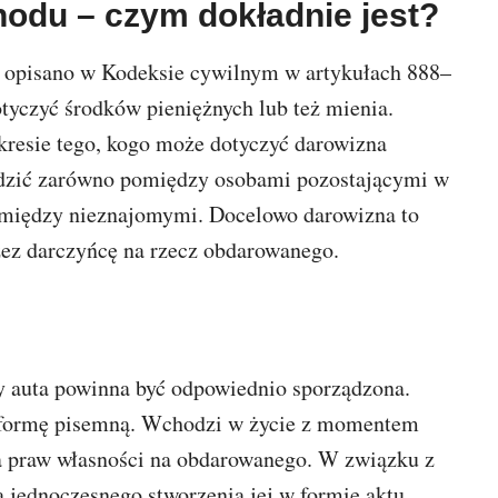
du – czym dokładnie jest?
opisano w Kodeksie cywilnym w artykułach 888–
tyczyć środków pieniężnych lub też mienia.
kresie tego, kogo może dotyczyć darowizna
ądzić zarówno pomiędzy osobami pozostającymi w
 pomiędzy nieznajomymi. Docelowo darowizna to
zez darczyńcę na rzecz obdarowanego.
ny auta powinna być odpowiednio sporządzona.
formę pisemną. Wchodzi w życie z momentem
ia praw własności na obdarowanego. W związku z
jednoczesnego stworzenia jej w formie aktu