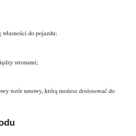
e
własności do pojazdu;
;
iędzy stronami;
mowy wzór umowy, którą możesz dostosować do
odu