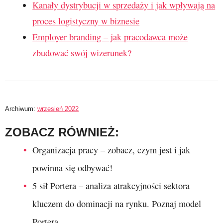
Kanały dystrybucji w sprzedaży i jak wpływają na
proces logistyczny w biznesie
Employer branding – jak pracodawca może
zbudować swój wizerunek?
Archiwum:
wrzesień 2022
ZOBACZ RÓWNIEŻ:
Organizacja pracy – zobacz, czym jest i jak
powinna się odbywać!
5 sił Portera – analiza atrakcyjności sektora
kluczem do dominacji na rynku. Poznaj model
Portera