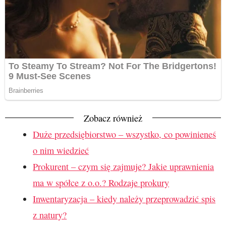
Zobacz również
Duże przedsiębiorstwo – wszystko, co powinieneś
o nim wiedzieć
Prokurent – czym się zajmuje? Jakie uprawnienia
ma w spółce z o.o.? Rodzaje prokury
Inwentaryzacja – kiedy należy przeprowadzić spis
z natury?