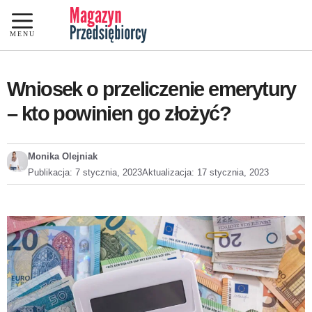
Przejdź
do
MENU
treści
Wniosek o przeliczenie emerytury
– kto powinien go złożyć?
Monika Olejniak
Publikacja:
7 stycznia, 2023
Aktualizacja:
17 stycznia, 2023