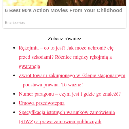
Zobacz również
Rękojmia – co to jest? Jak może uchronić cię
przed szkodami? Różnice między rękojmią a
gwarancją
Zwrot towaru zakupionego w sklepie stacjonarnym
– podstawa prawna. To ważne!
Numer paragonu – czym jest i gdzie go znaleźć?
Umowa przedwstępna
Specyfikacja istotnych warunków zamówienia
(SIWZ) a prawo zamówień publicznych