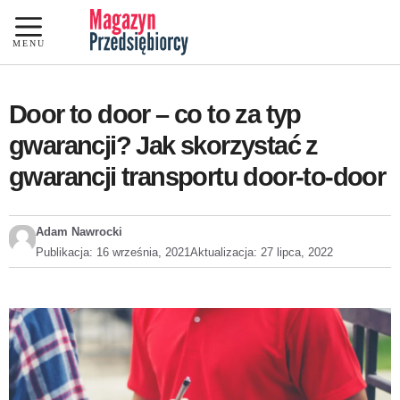
Przejdź
do
MENU
treści
Door to door – co to za typ
gwarancji? Jak skorzystać z
gwarancji transportu door-to-door
Adam Nawrocki
Publikacja:
16 września, 2021
Aktualizacja:
27 lipca, 2022