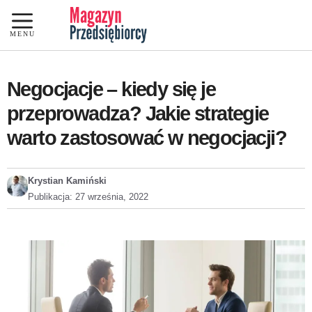
Przejdź
do
MENU
treści
Negocjacje – kiedy się je
przeprowadza? Jakie strategie
warto zastosować w negocjacji?
Krystian Kamiński
Publikacja:
27 września, 2022