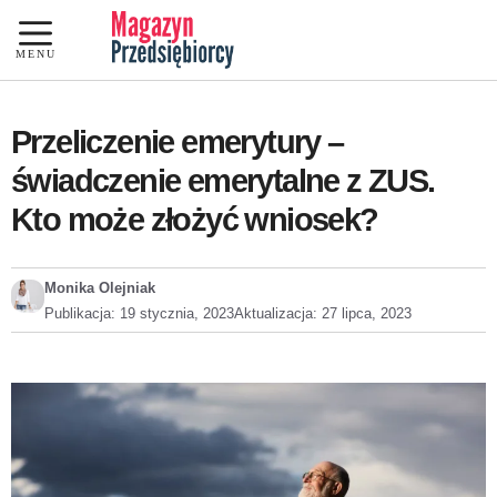
Przejdź
do
MENU
treści
Przeliczenie emerytury –
świadczenie emerytalne z ZUS.
Kto może złożyć wniosek?
Monika Olejniak
Publikacja:
19 stycznia, 2023
Aktualizacja:
27 lipca, 2023