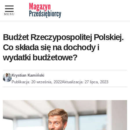
Przejdź
do
MENU
treści
Budżet Rzeczypospolitej Polskiej.
Co składa się na dochody i
wydatki budżetowe?
Krystian Kamiński
Publikacja:
20 września, 2022
Aktualizacja:
27 lipca, 2023