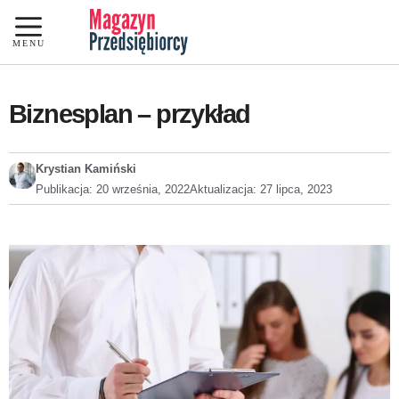
Przejdź
do
MENU
treści
Biznesplan – przykład
Krystian Kamiński
Publikacja:
20 września, 2022
Aktualizacja:
27 lipca, 2023