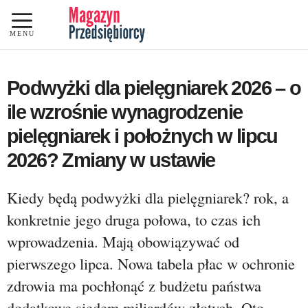
Przejdź
do
MENU
treści
Podwyżki dla pielęgniarek 2026 – o
ile wzrośnie wynagrodzenie
pielęgniarek i położnych w lipcu
2026? Zmiany w ustawie
Kiedy będą podwyżki dla pielęgniarek? rok, a
konkretnie jego druga połowa, to czas ich
wprowadzenia. Mają obowiązywać od
pierwszego lipca. Nowa tabela płac w ochronie
zdrowia ma pochłonąć z budżetu państwa
dodatkowe siedem miliardów złotych. Oto