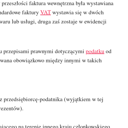
w przeszłości faktura wewnętrzna była wystawiana
andardowe faktury
VAT
wystawia się w dwóch
waru lub usługi, druga zaś zostaje w ewidencji
ku przepisami prawnymi dotyczącymi
podatku
od
sowana obowiązkowo między innymi w takich
z przedsiębiorcę-podatnika (wyjątkiem w tej
rezentów).
ającego na terenie innego kraju członkowskiego