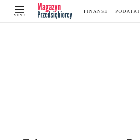
Przejdź
FINANSE
PODATKI
do
MENU
treści