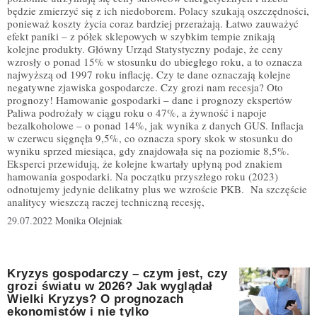
będzie zmierzyć się z ich niedoborem. Polacy szukają oszczędności,
ponieważ koszty życia coraz bardziej przerażają. Łatwo zauważyć
efekt paniki – z półek sklepowych w szybkim tempie znikają
kolejne produkty. Główny Urząd Statystyczny podaje, że ceny
wzrosły o ponad 15% w stosunku do ubiegłego roku, a to oznacza
najwyższą od 1997 roku inflację. Czy te dane oznaczają kolejne
negatywne zjawiska gospodarcze. Czy grozi nam recesja? Oto
prognozy! Hamowanie gospodarki – dane i prognozy ekspertów
Paliwa podrożały w ciągu roku o 47%, a żywność i napoje
bezalkoholowe – o ponad 14%, jak wynika z danych GUS. Inflacja
w czerwcu sięgnęła 9,5%, co oznacza spory skok w stosunku do
wyniku sprzed miesiąca, gdy znajdowała się na poziomie 8,5%.
Eksperci przewidują, że kolejne kwartały upłyną pod znakiem
hamowania gospodarki. Na początku przyszłego roku (2023)
odnotujemy jedynie delikatny plus we wzroście PKB. Na szczęście
analitycy wieszczą raczej techniczną recesję,
29.07.2022
Monika Olejniak
Kryzys gospodarczy – czym jest, czy
grozi światu w 2026? Jak wyglądał
Wielki Kryzys? O prognozach
ekonomistów i nie tylko