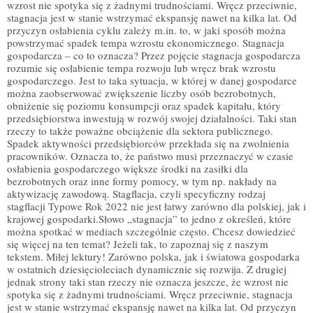
wzrost nie spotyka się z żadnymi trudnościami. Wręcz przeciwnie,
stagnacja jest w stanie wstrzymać ekspansję nawet na kilka lat. Od
przyczyn osłabienia cyklu zależy m.in. to, w jaki sposób można
powstrzymać spadek tempa wzrostu ekonomicznego. Stagnacja
gospodarcza – co to oznacza? Przez pojęcie stagnacja gospodarcza
rozumie się osłabienie tempa rozwoju lub wręcz brak wzrostu
gospodarczego. Jest to taka sytuacja, w której w danej gospodarce
można zaobserwować zwiększenie liczby osób bezrobotnych,
obniżenie się poziomu konsumpcji oraz spadek kapitału, który
przedsiębiorstwa inwestują w rozwój swojej działalności. Taki stan
rzeczy to także poważne obciążenie dla sektora publicznego.
Spadek aktywności przedsiębiorców przekłada się na zwolnienia
pracowników. Oznacza to, że państwo musi przeznaczyć w czasie
osłabienia gospodarczego większe środki na zasiłki dla
bezrobotnych oraz inne formy pomocy, w tym np. nakłady na
aktywizację zawodową. Stagflacja, czyli specyficzny rodzaj
stagflacji Typowe Rok 2022 nie jest łatwy zarówno dla polskiej, jak i
krajowej gospodarki.Słowo „stagnacja” to jedno z określeń, które
można spotkać w mediach szczególnie często. Chcesz dowiedzieć
się więcej na ten temat? Jeżeli tak, to zapoznaj się z naszym
tekstem. Miłej lektury! Zarówno polska, jak i światowa gospodarka
w ostatnich dziesięcioleciach dynamicznie się rozwija. Z drugiej
jednak strony taki stan rzeczy nie oznacza jeszcze, że wzrost nie
spotyka się z żadnymi trudnościami. Wręcz przeciwnie, stagnacja
jest w stanie wstrzymać ekspansję nawet na kilka lat. Od przyczyn