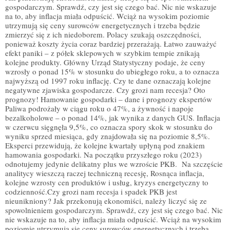
gospodarczym. Sprawdź, czy jest się czego bać. Nic nie wskazuje
na to, aby inflacja miała odpuścić. Wciąż na wysokim poziomie
utrzymują się ceny surowców energetycznych i trzeba będzie
zmierzyć się z ich niedoborem. Polacy szukają oszczędności,
ponieważ koszty życia coraz bardziej przerażają. Łatwo zauważyć
efekt paniki – z półek sklepowych w szybkim tempie znikają
kolejne produkty. Główny Urząd Statystyczny podaje, że ceny
wzrosły o ponad 15% w stosunku do ubiegłego roku, a to oznacza
najwyższą od 1997 roku inflację. Czy te dane oznaczają kolejne
negatywne zjawiska gospodarcze. Czy grozi nam recesja? Oto
prognozy! Hamowanie gospodarki – dane i prognozy ekspertów
Paliwa podrożały w ciągu roku o 47%, a żywność i napoje
bezalkoholowe – o ponad 14%, jak wynika z danych GUS. Inflacja
w czerwcu sięgnęła 9,5%, co oznacza spory skok w stosunku do
wyniku sprzed miesiąca, gdy znajdowała się na poziomie 8,5%.
Eksperci przewidują, że kolejne kwartały upłyną pod znakiem
hamowania gospodarki. Na początku przyszłego roku (2023)
odnotujemy jedynie delikatny plus we wzroście PKB. Na szczęście
analitycy wieszczą raczej techniczną recesję, Rosnąca inflacja,
kolejne wzrosty cen produktów i usług, kryzys energetyczny to
codzienność.Czy grozi nam recesja i spadek PKB jest
nieunikniony? Jak przekonują ekonomiści, należy liczyć się ze
spowolnieniem gospodarczym. Sprawdź, czy jest się czego bać. Nic
nie wskazuje na to, aby inflacja miała odpuścić. Wciąż na wysokim
poziomie utrzymują się ceny surowców energetycznych i trzeba