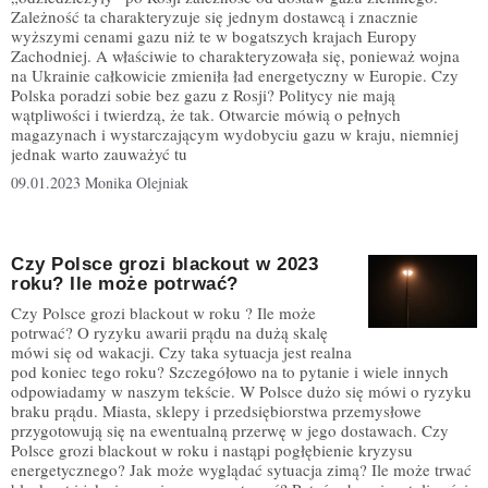
Zależność ta charakteryzuje się jednym dostawcą i znacznie
wyższymi cenami gazu niż te w bogatszych krajach Europy
Zachodniej. A właściwie to charakteryzowała się, ponieważ wojna
na Ukrainie całkowicie zmieniła ład energetyczny w Europie. Czy
Polska poradzi sobie bez gazu z Rosji? Politycy nie mają
wątpliwości i twierdzą, że tak. Otwarcie mówią o pełnych
magazynach i wystarczającym wydobyciu gazu w kraju, niemniej
jednak warto zauważyć tu
09.01.2023
Monika Olejniak
Czy Polsce grozi blackout w 2023
roku? Ile może potrwać?
Czy Polsce grozi blackout w roku ? Ile może
potrwać? O ryzyku awarii prądu na dużą skalę
mówi się od wakacji. Czy taka sytuacja jest realna
pod koniec tego roku? Szczegółowo na to pytanie i wiele innych
odpowiadamy w naszym tekście. W Polsce dużo się mówi o ryzyku
braku prądu. Miasta, sklepy i przedsiębiorstwa przemysłowe
przygotowują się na ewentualną przerwę w jego dostawach. Czy
Polsce grozi blackout w roku i nastąpi pogłębienie kryzysu
energetycznego? Jak może wyglądać sytuacja zimą? Ile może trwać