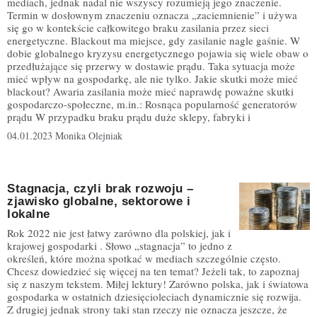
mediach, jednak nadal nie wszyscy rozumieją jego znaczenie.
Termin w dosłownym znaczeniu oznacza „zaciemnienie” i używa
się go w kontekście całkowitego braku zasilania przez sieci
energetyczne. Blackout ma miejsce, gdy zasilanie nagle gaśnie. W
dobie globalnego kryzysu energetycznego pojawia się wiele obaw o
przedłużające się przerwy w dostawie prądu. Taka sytuacja może
mieć wpływ na gospodarkę, ale nie tylko. Jakie skutki może mieć
blackout? Awaria zasilania może mieć naprawdę poważne skutki
gospodarczo-społeczne, m.in.: Rosnąca popularność generatorów
prądu W przypadku braku prądu duże sklepy, fabryki i
04.01.2023
Monika Olejniak
Stagnacja, czyli brak rozwoju –
zjawisko globalne, sektorowe i
lokalne
Rok 2022 nie jest łatwy zarówno dla polskiej, jak i
krajowej gospodarki . Słowo „stagnacja” to jedno z
określeń, które można spotkać w mediach szczególnie często.
Chcesz dowiedzieć się więcej na ten temat? Jeżeli tak, to zapoznaj
się z naszym tekstem. Miłej lektury! Zarówno polska, jak i światowa
gospodarka w ostatnich dziesięcioleciach dynamicznie się rozwija.
Z drugiej jednak strony taki stan rzeczy nie oznacza jeszcze, że