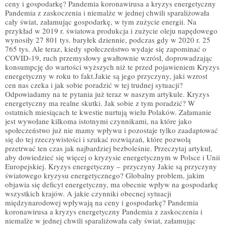
ceny i gospodarkę? Pandemia koronawirusa a kryzys energetyczny
Pandemia z zaskoczenia i niemalże w jednej chwili sparaliżowała
cały świat, załamując gospodarkę, w tym zużycie energii. Na
przykład w 2019 r. światowa produkcja i zużycie oleju napędowego
wynosiły 27 801 tys. baryłek dziennie, podczas gdy w 2020 r. 25
765 tys. Ale teraz, kiedy społeczeństwo wydaje się zapominać o
COVID-19, ruch przemysłowy gwałtownie wzrósł, doprowadzając
konsumpcję do wartości wyższych niż te przed pojawieniem Kryzys
energetyczny w roku to fakt.Jakie są jego przyczyny, jaki wzrost
cen nas czeka i jak sobie poradzić w tej trudnej sytuacji?
Odpowiadamy na te pytania już teraz w naszym artykule. Kryzys
energetyczny ma realne skutki. Jak sobie z tym poradzić? W
ostatnich miesiącach te kwestie nurtują wielu Polaków. Załamanie
jest wywołane kilkoma istotnymi czynnikami, na które jako
społeczeństwo już nie mamy wpływu i pozostaje tylko zaadaptować
się do tej rzeczywistości i szukać rozwiązań, które pozwolą
przetrwać ten czas jak najbardziej bezboleśnie. Przeczytaj artykuł,
aby dowiedzieć się więcej o kryzysie energetycznym w Polsce i Unii
Europejskiej. Kryzys energetyczny – przyczyny Jakie są przyczyny
światowego kryzysu energetycznego? Globalny problem, jakim
objawia się deficyt energetyczny, ma obecnie wpływ na gospodarkę
wszystkich krajów. A jakie czynniki obecnej sytuacji
międzynarodowej wpływają na ceny i gospodarkę? Pandemia
koronawirusa a kryzys energetyczny Pandemia z zaskoczenia i
niemalże w jednej chwili sparaliżowała cały świat, załamując