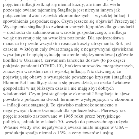
pojęciem inflacji zetknął się niemal każdy, ale inne dla wielu
pozostaje owiane tajemnicą.Stagflacja jest niczym innym jak
połączeniem dwóch zjawisk ekonomicznych – wysokiej inflacji i
spowolnienia gospodarczego. Czym jeszcze się objawia? Przeczytaj!
Wystąpienie stagflacji to zwiastun sporych kłopotów dla gospodarki
– dochodzi do zahamowania wzrostu gospodarczego, a inflacja
wciąż utrzymuje się na wysokim poziomie. Dla społeczeństwa
oznacza to przede wszystkim rosnące koszty utrzymania. Rok jest
czasem, w którym cały świat zmaga się z negatywnymi zjawiskami
wywołanymi napiętą sytuacją na arenie międzynarodowej (głównie
konflikt w Ukrainie), zerwaniem łańcucha dostaw (to po części
pokłosie pandemii COVID-19), brakiem surowców energetycznych,
znacznym wzrostem cen i wysoką inflacją. Nic dziwnego, że
pojawiają się obawy o wystąpienie poważnego kryzysu i stagflacji.
Ekonomiści i analitycy starają się przewidzieć, co czeka światowe
gospodarki w najbliższym czasie i nie mają zbyt dobrych
wiadomości. Czym jest stagflacja w ekonomii? Stagflacja to słowo
powstałe z połączenia dwóch terminów występujących w ekonomii
– inflacji oraz stagnacji. To zjawisko makroekonomiczne o
negatywnych konsekwencjach dla społeczeństwa. Pierwszy raz
pojęcie zostało zastosowane w 1965 roku przez brytyjskiego
polityka, jednak to w latach 70. weszło do powszechnego użycia.
Właśnie wtedy owo negatywne zjawisko miało miejsce w USA –
produkcja spadła niemal o 13%, a ceny towarów i usług