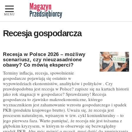
Przejdź
do
MENU
treści
Recesja gospodarcza
Recesja w Polsce 2026 – możliwy
scenariusz, czy nieuzasadnione
obawy? Co mówią eksperci?
Terminy inflacja, recesja, spowolnienie
gospodarcze pojawiają się ostatnio w
wypowiedziach ekonomistów, analityków i polityków . Czy
prawdopodobna jest recesja w Polsce? zapisze się na kartach historii
jako rok stagnacji w gospodarce? Sprawdzamy! Recesja
gospodarcza to zjawisko makroekonomiczne, którego
wyznacznikiem jest zahamowanie wzrostu gospodarczego i spadek
PKB (produktu krajowego brutto). Uważa się, że recesja jest
procesem naturalnym, wpisanym w tzw. cykl koniunkturalny – to
jego pierwsza faza. Warto pamiętać, że recesja nie jest tożsama z
głębokim kryzysem, w którym to obserwuje się bezwzględny
spadek PKB. Aby móc mówić o recesji, musi dojść do zmniejszania