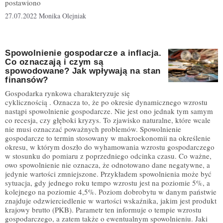
postawiono
27.07.2022
Monika Olejniak
Spowolnienie gospodarcze a inflacja.
Co oznaczają i czym są
spowodowane? Jak wpływają na stan
finansów?
Gospodarka rynkowa charakteryzuje się
cyklicznością . Oznacza to, że po okresie dynamicznego wzrostu
nastąpi spowolnienie gospodarcze. Nie jest ono jednak tym samym
co recesja, czy głęboki kryzys. To zjawisko naturalne, które wcale
nie musi oznaczać poważnych problemów. Spowolnienie
gospodarcze to termin stosowany w makroekonomii na określenie
okresu, w którym doszło do wyhamowania wzrostu gospodarczego
w stosunku do pomiaru z poprzedniego odcinka czasu. Co ważne,
owo spowolnienie nie oznacza, że odnotowano dane negatywne, a
jedynie wartości zmniejszone. Przykładem spowolnienia może być
sytuacja, gdy jednego roku tempo wzrostu jest na poziomie 5%, a
kolejnego na poziomie 4,5%. Poziom dobrobytu w danym państwie
znajduje odzwierciedlenie w wartości wskaźnika, jakim jest produkt
krajowy brutto (PKB). Parametr ten informuje o tempie wzrostu
gospodarczego, a zatem także o ewentualnym spowolnieniu. Jaki