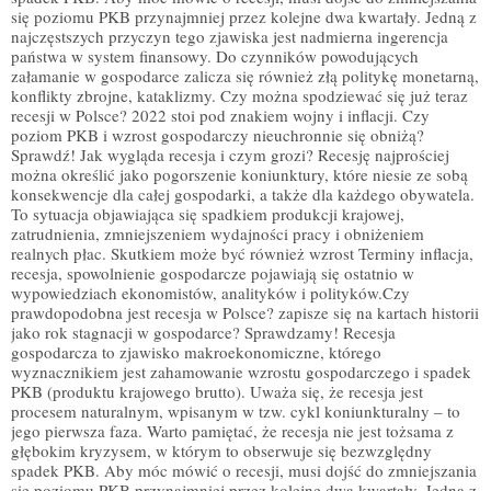
się poziomu PKB przynajmniej przez kolejne dwa kwartały. Jedną z
najczęstszych przyczyn tego zjawiska jest nadmierna ingerencja
państwa w system finansowy. Do czynników powodujących
załamanie w gospodarce zalicza się również złą politykę monetarną,
konflikty zbrojne, kataklizmy. Czy można spodziewać się już teraz
recesji w Polsce? 2022 stoi pod znakiem wojny i inflacji. Czy
poziom PKB i wzrost gospodarczy nieuchronnie się obniżą?
Sprawdź! Jak wygląda recesja i czym grozi? Recesję najprościej
można określić jako pogorszenie koniunktury, które niesie ze sobą
konsekwencje dla całej gospodarki, a także dla każdego obywatela.
To sytuacja objawiająca się spadkiem produkcji krajowej,
zatrudnienia, zmniejszeniem wydajności pracy i obniżeniem
realnych płac. Skutkiem może być również wzrost Terminy inflacja,
recesja, spowolnienie gospodarcze pojawiają się ostatnio w
wypowiedziach ekonomistów, analityków i polityków.Czy
prawdopodobna jest recesja w Polsce? zapisze się na kartach historii
jako rok stagnacji w gospodarce? Sprawdzamy! Recesja
gospodarcza to zjawisko makroekonomiczne, którego
wyznacznikiem jest zahamowanie wzrostu gospodarczego i spadek
PKB (produktu krajowego brutto). Uważa się, że recesja jest
procesem naturalnym, wpisanym w tzw. cykl koniunkturalny – to
jego pierwsza faza. Warto pamiętać, że recesja nie jest tożsama z
głębokim kryzysem, w którym to obserwuje się bezwzględny
spadek PKB. Aby móc mówić o recesji, musi dojść do zmniejszania
się poziomu PKB przynajmniej przez kolejne dwa kwartały. Jedną z