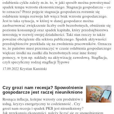
osłabienia cyklu zależy m.in. to, w jaki sposób można powstrzymać
spadek tempa wzrostu ekonomicznego. Stagnacja gospodarcza – co
to oznacza? Przez pojęcie stagnacja gospodarcza rozumie się
osłabienie tempa rozwoju lub wręcz brak wzrostu gospodarczego.
Jest to taka sytuacja, w której w danej gospodarce można
zaobserwować zwiększenie liczby osób bezrobotnych, obniżenie się
poziomu konsumpcji oraz spadek kapitału, który przedsiębiorstwa
inwestują w rozwój swojej działalności. Taki stan rzeczy to także
poważne obciążenie dla sektora publicznego. Spadek aktywności
przedsiębiorców przekłada się na zwolnienia pracowników. Oznacza
to, że państwo musi przeznaczyć w czasie osłabienia gospodarczego
większe środki na zasiłki dla bezrobotnych oraz inne formy
pomocy, w tym np. nakłady na aktywizację zawodową. Stagflacja,
czyli specyficzny rodzaj stagflacji Typowe
17.09.2022
Krystian Kamiński
Czy grozi nam recesja? Spowolnienie
gospodarcze jest raczej nieuniknione
Rosnąca inflacja, kolejne wzrosty cen produktów i
usług, kryzys energetyczny to codzienność . Czy
grozi nam recesja i spadek PKB jest nieunikniony?
Jak przekonują ekonomiści, należy liczyć się ze spowolnieniem