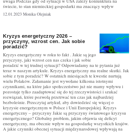
uwaga Podczas gdy od sytuacji w USA zależy koniunktura na
świecie, to stan niemieckiej gospodarki ma znaczący wpływ
12.01.2023
Monika Olejniak
Kryzys energetyczny 2026 –
przyczyny, wzrost cen. Jak sobie
poradzić?
Kryzys energetyczny w roku to fakt . Jakie są jego
przyczyny, jaki wzrost cen nas czeka i jak sobie
poradzić w tej trudnej sytuacji? Odpowiadamy na te pytania już
teraz w naszym artykule. Kryzys energetyczny ma realne skutki. Jak
sobie z tym poradzić? W ostatnich miesiącach te kwestie nurtują
wielu Polaków. Załamanie jest wywołane kilkoma istotnymi
czynnikami, na które jako społeczeństwo już nie mamy wpływu i
pozostaje tylko zaadaptować się do tej rzeczywistości i szukać
rozwiązań, które pozwolą przetrwać ten czas jak najbardziej
bezboleśnie. Przeczytaj artykuł, aby dowiedzieć się więcej o
kryzysie energetycznym w Polsce i Unii Europejskiej. Kryzys
energetyczny – przyczyny Jakie są przyczyny światowego kryzysu
energetycznego? Globalny problem, jakim objawia się deficyt
energetyczny, ma obecnie wpływ na gospodarkę wszystkich krajów.
A jakie czynniki obecnej sytuacji międzynarodowej wpływają na