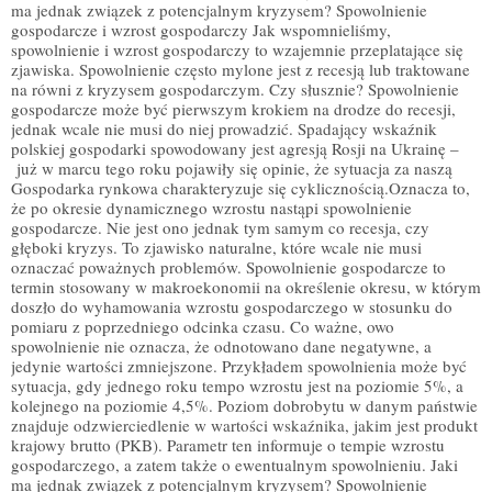
ma jednak związek z potencjalnym kryzysem? Spowolnienie
gospodarcze i wzrost gospodarczy Jak wspomnieliśmy,
spowolnienie i wzrost gospodarczy to wzajemnie przeplatające się
zjawiska. Spowolnienie często mylone jest z recesją lub traktowane
na równi z kryzysem gospodarczym. Czy słusznie? Spowolnienie
gospodarcze może być pierwszym krokiem na drodze do recesji,
jednak wcale nie musi do niej prowadzić. Spadający wskaźnik
polskiej gospodarki spowodowany jest agresją Rosji na Ukrainę –
już w marcu tego roku pojawiły się opinie, że sytuacja za naszą
Gospodarka rynkowa charakteryzuje się cyklicznością.Oznacza to,
że po okresie dynamicznego wzrostu nastąpi spowolnienie
gospodarcze. Nie jest ono jednak tym samym co recesja, czy
głęboki kryzys. To zjawisko naturalne, które wcale nie musi
oznaczać poważnych problemów. Spowolnienie gospodarcze to
termin stosowany w makroekonomii na określenie okresu, w którym
doszło do wyhamowania wzrostu gospodarczego w stosunku do
pomiaru z poprzedniego odcinka czasu. Co ważne, owo
spowolnienie nie oznacza, że odnotowano dane negatywne, a
jedynie wartości zmniejszone. Przykładem spowolnienia może być
sytuacja, gdy jednego roku tempo wzrostu jest na poziomie 5%, a
kolejnego na poziomie 4,5%. Poziom dobrobytu w danym państwie
znajduje odzwierciedlenie w wartości wskaźnika, jakim jest produkt
krajowy brutto (PKB). Parametr ten informuje o tempie wzrostu
gospodarczego, a zatem także o ewentualnym spowolnieniu. Jaki
ma jednak związek z potencjalnym kryzysem? Spowolnienie