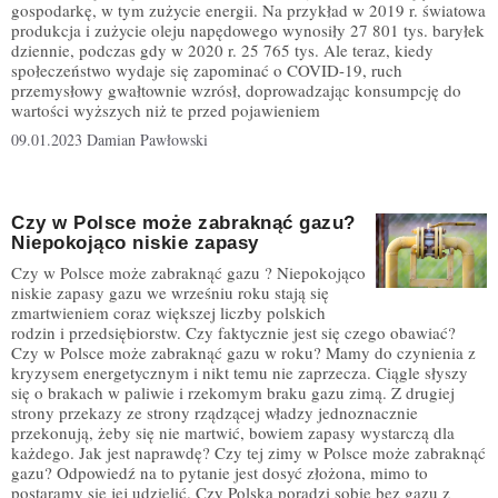
gospodarkę, w tym zużycie energii. Na przykład w 2019 r. światowa
produkcja i zużycie oleju napędowego wynosiły 27 801 tys. baryłek
dziennie, podczas gdy w 2020 r. 25 765 tys. Ale teraz, kiedy
społeczeństwo wydaje się zapominać o COVID-19, ruch
przemysłowy gwałtownie wzrósł, doprowadzając konsumpcję do
wartości wyższych niż te przed pojawieniem
09.01.2023
Damian Pawłowski
Czy w Polsce może zabraknąć gazu?
Niepokojąco niskie zapasy
Czy w Polsce może zabraknąć gazu ? Niepokojąco
niskie zapasy gazu we wrześniu roku stają się
zmartwieniem coraz większej liczby polskich
rodzin i przedsiębiorstw. Czy faktycznie jest się czego obawiać?
Czy w Polsce może zabraknąć gazu w roku? Mamy do czynienia z
kryzysem energetycznym i nikt temu nie zaprzecza. Ciągle słyszy
się o brakach w paliwie i rzekomym braku gazu zimą. Z drugiej
strony przekazy ze strony rządzącej władzy jednoznacznie
przekonują, żeby się nie martwić, bowiem zapasy wystarczą dla
każdego. Jak jest naprawdę? Czy tej zimy w Polsce może zabraknąć
gazu? Odpowiedź na to pytanie jest dosyć złożona, mimo to
postaramy się jej udzielić. Czy Polska poradzi sobie bez gazu z