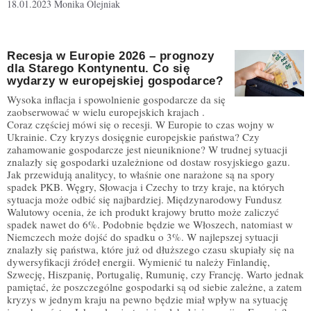
18.01.2023
Monika Olejniak
Recesja w Europie 2026 – prognozy
dla Starego Kontynentu. Co się
wydarzy w europejskiej gospodarce?
Wysoka inflacja i spowolnienie gospodarcze da się
zaobserwować w wielu europejskich krajach .
Coraz częściej mówi się o recesji. W Europie to czas wojny w
Ukrainie. Czy kryzys dosięgnie europejskie państwa? Czy
zahamowanie gospodarcze jest nieuniknione? W trudnej sytuacji
znalazły się gospodarki uzależnione od dostaw rosyjskiego gazu.
Jak przewidują analitycy, to właśnie one narażone są na spory
spadek PKB. Węgry, Słowacja i Czechy to trzy kraje, na których
sytuacja może odbić się najbardziej. Międzynarodowy Fundusz
Walutowy ocenia, że ich produkt krajowy brutto może zaliczyć
spadek nawet do 6%. Podobnie będzie we Włoszech, natomiast w
Niemczech może dojść do spadku o 3%. W najlepszej sytuacji
znalazły się państwa, które już od dłuższego czasu skupiały się na
dywersyfikacji źródeł energii. Wymienić tu należy Finlandię,
Szwecję, Hiszpanię, Portugalię, Rumunię, czy Francję. Warto jednak
pamiętać, że poszczególne gospodarki są od siebie zależne, a zatem
kryzys w jednym kraju na pewno będzie miał wpływ na sytuację