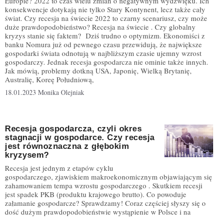
Europie? 2022 to czas wielu zmian o negatywnym wydźwięku. Ich
konsekwencje dotykają nie tylko Stary Kontynent, lecz także cały
świat. Czy recesja na świecie 2022 to czarny scenariusz, czy może
duże prawdopodobieństwo? Recesja na świecie . Czy globalny
kryzys stanie się faktem? Dziś trudno o optymizm. Ekonomiści z
banku Nomura już od pewnego czasu przewidują, że największe
gospodarki świata odnotują w najbliższym czasie ujemny wzrost
gospodarczy. Jednak recesja gospodarcza nie ominie także innych.
Jak mówią, problemy dotkną USA, Japonię, Wielką Brytanię,
Australię, Koreę Południową,
18.01.2023
Monika Olejniak
Recesja gospodarcza, czyli okres
stagnacji w gospodarce. Czy recesja
jest równoznaczna z głębokim
kryzysem?
Recesja jest jednym z etapów cyklu
gospodarczego, zjawiskiem makroekonomicznym objawiającym się
zahamowaniem tempa wzrostu gospodarczego . Skutkiem recesji
jest spadek PKB (produktu krajowego brutto). Co powoduje
załamanie gospodarcze? Sprawdzamy! Coraz częściej słyszy się o
dość dużym prawdopodobieństwie wystąpienie w Polsce i na