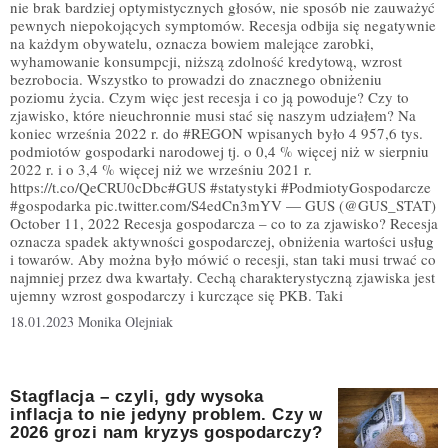
nie brak bardziej optymistycznych głosów, nie sposób nie zauważyć
pewnych niepokojących symptomów. Recesja odbija się negatywnie
na każdym obywatelu, oznacza bowiem malejące zarobki,
wyhamowanie konsumpcji, niższą zdolność kredytową, wzrost
bezrobocia. Wszystko to prowadzi do znacznego obniżeniu
poziomu życia. Czym więc jest recesja i co ją powoduje? Czy to
zjawisko, które nieuchronnie musi stać się naszym udziałem? Na
koniec września 2022 r. do #REGON wpisanych było 4 957,6 tys.
podmiotów gospodarki narodowej tj. o 0,4 % więcej niż w sierpniu
2022 r. i o 3,4 % więcej niż we wrześniu 2021 r.
https://t.co/QeCRU0cDbc#GUS #statystyki #PodmiotyGospodarcze
#gospodarka pic.twitter.com/S4edCn3mYV — GUS (@GUS_STAT)
October 11, 2022 Recesja gospodarcza – co to za zjawisko? Recesja
oznacza spadek aktywności gospodarczej, obniżenia wartości usług
i towarów. Aby można było mówić o recesji, stan taki musi trwać co
najmniej przez dwa kwartały. Cechą charakterystyczną zjawiska jest
ujemny wzrost gospodarczy i kurczące się PKB. Taki
18.01.2023
Monika Olejniak
Stagflacja – czyli, gdy wysoka
inflacja to nie jedyny problem. Czy w
2026 grozi nam kryzys gospodarczy?