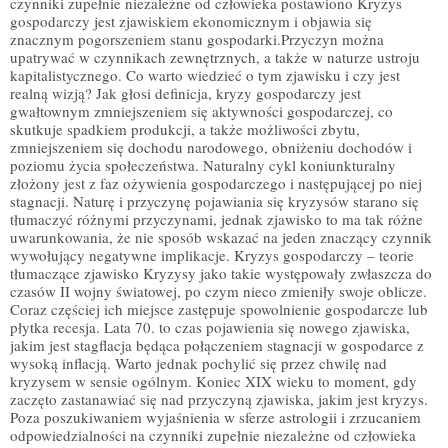
czynniki zupełnie niezależne od człowieka postawiono Kryzys
gospodarczy jest zjawiskiem ekonomicznym i objawia się
znacznym pogorszeniem stanu gospodarki.Przyczyn można
upatrywać w czynnikach zewnętrznych, a także w naturze ustroju
kapitalistycznego. Co warto wiedzieć o tym zjawisku i czy jest
realną wizją? Jak głosi definicja, kryzy gospodarczy jest
gwałtownym zmniejszeniem się aktywności gospodarczej, co
skutkuje spadkiem produkcji, a także możliwości zbytu,
zmniejszeniem się dochodu narodowego, obniżeniu dochodów i
poziomu życia społeczeństwa. Naturalny cykl koniunkturalny
złożony jest z faz ożywienia gospodarczego i następującej po niej
stagnacji. Naturę i przyczynę pojawiania się kryzysów starano się
tłumaczyć różnymi przyczynami, jednak zjawisko to ma tak różne
uwarunkowania, że nie sposób wskazać na jeden znaczący czynnik
wywołujący negatywne implikacje. Kryzys gospodarczy – teorie
tłumaczące zjawisko Kryzysy jako takie występowały zwłaszcza do
czasów II wojny światowej, po czym nieco zmieniły swoje oblicze.
Coraz częściej ich miejsce zastępuje spowolnienie gospodarcze lub
płytka recesja. Lata 70. to czas pojawienia się nowego zjawiska,
jakim jest stagflacja będąca połączeniem stagnacji w gospodarce z
wysoką inflacją. Warto jednak pochylić się przez chwilę nad
kryzysem w sensie ogólnym. Koniec XIX wieku to moment, gdy
zaczęto zastanawiać się nad przyczyną zjawiska, jakim jest kryzys.
Poza poszukiwaniem wyjaśnienia w sferze astrologii i zrzucaniem
odpowiedzialności na czynniki zupełnie niezależne od człowieka