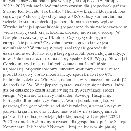
innych państw. Jak realna jest wizja głębokiej recesji w Europie?
2022 i 2023 rok może być trudnym czasem dla gospodarek państw
Starego Kontynentu. Jak bardzo? Niemcy – kraj, na którym skupia
się uwaga Podczas gdy od sytuacji w USA zależy koniunktura na
świecie, to stan niemieckiej gospodarki ma znaczący wpływ
Wysoka inflacja i spowolnienie gospodarcze da się zaobserwować w
wielu europejskich krajach.Coraz częściej mówi się o recesji. W
Europie to czas wojny w Ukrainie. Czy kryzys dosięgnie
europejskie państwa? Czy zahamowanie gospodarcze jest
nieuniknione? W trudnej sytuacji znalazły się gospodarki
uzależnione od dostaw rosyjskiego gazu. Jak przewidują analitycy,
to właśnie one narażone są na spory spadek PKB. Węgry, Słowacja i
Czechy to trzy kraje, na których sytuacja może odbić się
najbardziej. Międzynarodowy Fundusz Walutowy ocenia, że ich
produkt krajowy brutto może zaliczyć spadek nawet do 6%.
Podobnie będzie we Włoszech, natomiast w Niemczech może dojść
do spadku o 3%. W najlepszej sytuacji znalazły się państwa, które
już od dłuższego czasu skupiały się na dywersyfikacji źródeł
energii. Wymienić tu należy Finlandię, Szwecję, Hiszpanię,
Portugalię, Rumunię, czy Francję. Warto jednak pamiętać, że
poszczególne gospodarki są od siebie zależne, a zatem kryzys w
jednym kraju na pewno będzie miał wpływ na sytuację innych
państw. Jak realna jest wizja głębokiej recesji w Europie? 2022 i
2023 rok może być trudnym czasem dla gospodarek państw Starego
Kontynentu. Jak bardzo? Niemcy – kraj, na którym skupia się