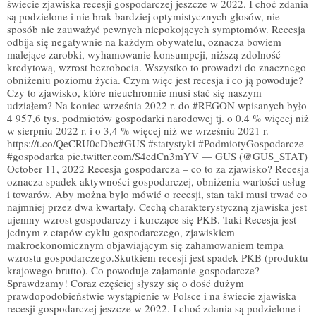
świecie zjawiska recesji gospodarczej jeszcze w 2022. I choć zdania
są podzielone i nie brak bardziej optymistycznych głosów, nie
sposób nie zauważyć pewnych niepokojących symptomów. Recesja
odbija się negatywnie na każdym obywatelu, oznacza bowiem
malejące zarobki, wyhamowanie konsumpcji, niższą zdolność
kredytową, wzrost bezrobocia. Wszystko to prowadzi do znacznego
obniżeniu poziomu życia. Czym więc jest recesja i co ją powoduje?
Czy to zjawisko, które nieuchronnie musi stać się naszym
udziałem? Na koniec września 2022 r. do #REGON wpisanych było
4 957,6 tys. podmiotów gospodarki narodowej tj. o 0,4 % więcej niż
w sierpniu 2022 r. i o 3,4 % więcej niż we wrześniu 2021 r.
https://t.co/QeCRU0cDbc#GUS #statystyki #PodmiotyGospodarcze
#gospodarka pic.twitter.com/S4edCn3mYV — GUS (@GUS_STAT)
October 11, 2022 Recesja gospodarcza – co to za zjawisko? Recesja
oznacza spadek aktywności gospodarczej, obniżenia wartości usług
i towarów. Aby można było mówić o recesji, stan taki musi trwać co
najmniej przez dwa kwartały. Cechą charakterystyczną zjawiska jest
ujemny wzrost gospodarczy i kurczące się PKB. Taki Recesja jest
jednym z etapów cyklu gospodarczego, zjawiskiem
makroekonomicznym objawiającym się zahamowaniem tempa
wzrostu gospodarczego.Skutkiem recesji jest spadek PKB (produktu
krajowego brutto). Co powoduje załamanie gospodarcze?
Sprawdzamy! Coraz częściej słyszy się o dość dużym
prawdopodobieństwie wystąpienie w Polsce i na świecie zjawiska
recesji gospodarczej jeszcze w 2022. I choć zdania są podzielone i