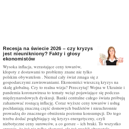
Recesja na świecie 2026 – czy kryzys
jest nieunikniony? Fakty i głosy
ekonomistów
Wysoka inflacja, wzrastające ceny towarów,
kłopoty z dostawami to problemy znane nie tylko
polskim obywatelom . Niemal cały świat zmaga się z
gospodarczymi zawirowaniami. Ekonomiści wieszczą kryzys na
skalę globalną. Czy to realna wizja? Przeczytaj! Wojna w Ukrainie i
pandemia koronawirusa to tematy wciąż pojawiające się podczas
międzynarodowych dyskusji. Banki centralne całego świata próbują
zahamować rosnącą inflację. Coraz wyższe ceny towarów i usług
pochłaniają znaczną część domowych budżetów i nieuchronnie
prowadzą do znacznego obniżenia poziomu konsumpcji. Do tego
trzeba dodać pogłębiający się kryzys energetyczny, czyli
niebotyczne ceny surowców, a co gorsze – ich braki. To wszystko
sprawia, że już nie tylko eksperci, ale też zwykli obywatele