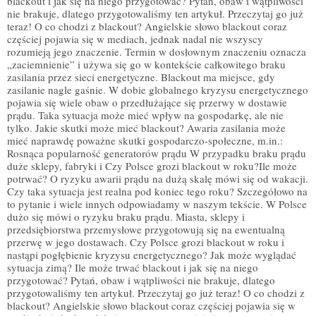
blackout i jak się na niego przygotować? Pytań, obaw i wątpliwości
nie brakuje, dlatego przygotowaliśmy ten artykuł. Przeczytaj go już
teraz! O co chodzi z blackout? Angielskie słowo blackout coraz
częściej pojawia się w mediach, jednak nadal nie wszyscy
rozumieją jego znaczenie. Termin w dosłownym znaczeniu oznacza
„zaciemnienie” i używa się go w kontekście całkowitego braku
zasilania przez sieci energetyczne. Blackout ma miejsce, gdy
zasilanie nagle gaśnie. W dobie globalnego kryzysu energetycznego
pojawia się wiele obaw o przedłużające się przerwy w dostawie
prądu. Taka sytuacja może mieć wpływ na gospodarkę, ale nie
tylko. Jakie skutki może mieć blackout? Awaria zasilania może
mieć naprawdę poważne skutki gospodarczo-społeczne, m.in.:
Rosnąca popularność generatorów prądu W przypadku braku prądu
duże sklepy, fabryki i Czy Polsce grozi blackout w roku?Ile może
potrwać? O ryzyku awarii prądu na dużą skalę mówi się od wakacji.
Czy taka sytuacja jest realna pod koniec tego roku? Szczegółowo na
to pytanie i wiele innych odpowiadamy w naszym tekście. W Polsce
dużo się mówi o ryzyku braku prądu. Miasta, sklepy i
przedsiębiorstwa przemysłowe przygotowują się na ewentualną
przerwę w jego dostawach. Czy Polsce grozi blackout w roku i
nastąpi pogłębienie kryzysu energetycznego? Jak może wyglądać
sytuacja zimą? Ile może trwać blackout i jak się na niego
przygotować? Pytań, obaw i wątpliwości nie brakuje, dlatego
przygotowaliśmy ten artykuł. Przeczytaj go już teraz! O co chodzi z
blackout? Angielskie słowo blackout coraz częściej pojawia się w