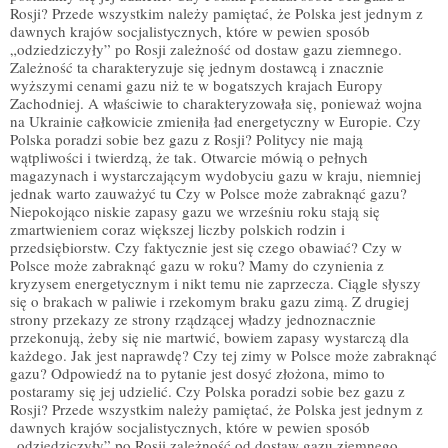
Rosji? Przede wszystkim należy pamiętać, że Polska jest jednym z
dawnych krajów socjalistycznych, które w pewien sposób
„odziedziczyły” po Rosji zależność od dostaw gazu ziemnego.
Zależność ta charakteryzuje się jednym dostawcą i znacznie
wyższymi cenami gazu niż te w bogatszych krajach Europy
Zachodniej. A właściwie to charakteryzowała się, ponieważ wojna
na Ukrainie całkowicie zmieniła ład energetyczny w Europie. Czy
Polska poradzi sobie bez gazu z Rosji? Politycy nie mają
wątpliwości i twierdzą, że tak. Otwarcie mówią o pełnych
magazynach i wystarczającym wydobyciu gazu w kraju, niemniej
jednak warto zauważyć tu Czy w Polsce może zabraknąć gazu?
Niepokojąco niskie zapasy gazu we wrześniu roku stają się
zmartwieniem coraz większej liczby polskich rodzin i
przedsiębiorstw. Czy faktycznie jest się czego obawiać? Czy w
Polsce może zabraknąć gazu w roku? Mamy do czynienia z
kryzysem energetycznym i nikt temu nie zaprzecza. Ciągle słyszy
się o brakach w paliwie i rzekomym braku gazu zimą. Z drugiej
strony przekazy ze strony rządzącej władzy jednoznacznie
przekonują, żeby się nie martwić, bowiem zapasy wystarczą dla
każdego. Jak jest naprawdę? Czy tej zimy w Polsce może zabraknąć
gazu? Odpowiedź na to pytanie jest dosyć złożona, mimo to
postaramy się jej udzielić. Czy Polska poradzi sobie bez gazu z
Rosji? Przede wszystkim należy pamiętać, że Polska jest jednym z
dawnych krajów socjalistycznych, które w pewien sposób
„odziedziczyły” po Rosji zależność od dostaw gazu ziemnego.