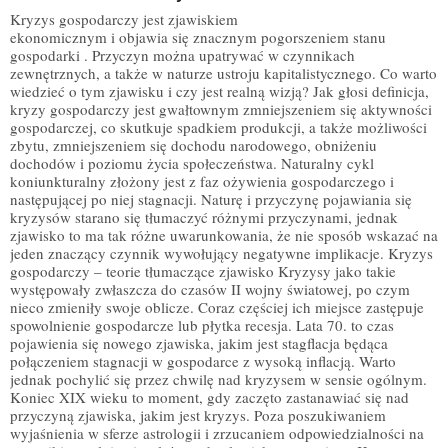
Kryzys gospodarczy jest zjawiskiem
ekonomicznym i objawia się znacznym pogorszeniem stanu
gospodarki . Przyczyn można upatrywać w czynnikach
zewnętrznych, a także w naturze ustroju kapitalistycznego. Co warto
wiedzieć o tym zjawisku i czy jest realną wizją? Jak głosi definicja,
kryzy gospodarczy jest gwałtownym zmniejszeniem się aktywności
gospodarczej, co skutkuje spadkiem produkcji, a także możliwości
zbytu, zmniejszeniem się dochodu narodowego, obniżeniu
dochodów i poziomu życia społeczeństwa. Naturalny cykl
koniunkturalny złożony jest z faz ożywienia gospodarczego i
następującej po niej stagnacji. Naturę i przyczynę pojawiania się
kryzysów starano się tłumaczyć różnymi przyczynami, jednak
zjawisko to ma tak różne uwarunkowania, że nie sposób wskazać na
jeden znaczący czynnik wywołujący negatywne implikacje. Kryzys
gospodarczy – teorie tłumaczące zjawisko Kryzysy jako takie
występowały zwłaszcza do czasów II wojny światowej, po czym
nieco zmieniły swoje oblicze. Coraz częściej ich miejsce zastępuje
spowolnienie gospodarcze lub płytka recesja. Lata 70. to czas
pojawienia się nowego zjawiska, jakim jest stagflacja będąca
połączeniem stagnacji w gospodarce z wysoką inflacją. Warto
jednak pochylić się przez chwilę nad kryzysem w sensie ogólnym.
Koniec XIX wieku to moment, gdy zaczęto zastanawiać się nad
przyczyną zjawiska, jakim jest kryzys. Poza poszukiwaniem
wyjaśnienia w sferze astrologii i zrzucaniem odpowiedzialności na