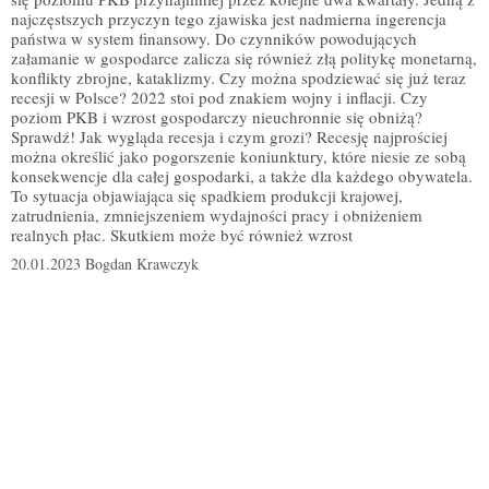
najczęstszych przyczyn tego zjawiska jest nadmierna ingerencja
państwa w system finansowy. Do czynników powodujących
załamanie w gospodarce zalicza się również złą politykę monetarną,
konflikty zbrojne, kataklizmy. Czy można spodziewać się już teraz
recesji w Polsce? 2022 stoi pod znakiem wojny i inflacji. Czy
poziom PKB i wzrost gospodarczy nieuchronnie się obniżą?
Sprawdź! Jak wygląda recesja i czym grozi? Recesję najprościej
można określić jako pogorszenie koniunktury, które niesie ze sobą
konsekwencje dla całej gospodarki, a także dla każdego obywatela.
To sytuacja objawiająca się spadkiem produkcji krajowej,
zatrudnienia, zmniejszeniem wydajności pracy i obniżeniem
realnych płac. Skutkiem może być również wzrost
20.01.2023
Bogdan Krawczyk