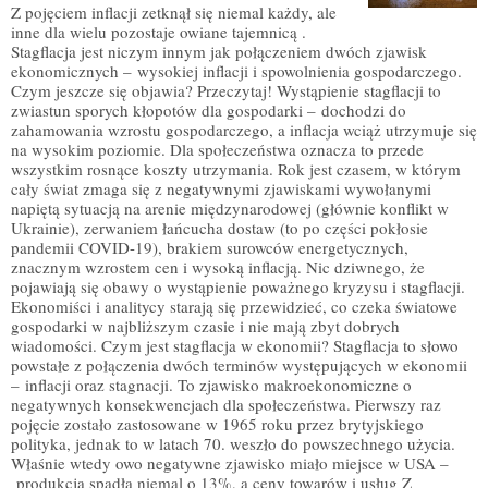
Z pojęciem inflacji zetknął się niemal każdy, ale
inne dla wielu pozostaje owiane tajemnicą .
Stagflacja jest niczym innym jak połączeniem dwóch zjawisk
ekonomicznych – wysokiej inflacji i spowolnienia gospodarczego.
Czym jeszcze się objawia? Przeczytaj! Wystąpienie stagflacji to
zwiastun sporych kłopotów dla gospodarki – dochodzi do
zahamowania wzrostu gospodarczego, a inflacja wciąż utrzymuje się
na wysokim poziomie. Dla społeczeństwa oznacza to przede
wszystkim rosnące koszty utrzymania. Rok jest czasem, w którym
cały świat zmaga się z negatywnymi zjawiskami wywołanymi
napiętą sytuacją na arenie międzynarodowej (głównie konflikt w
Ukrainie), zerwaniem łańcucha dostaw (to po części pokłosie
pandemii COVID-19), brakiem surowców energetycznych,
znacznym wzrostem cen i wysoką inflacją. Nic dziwnego, że
pojawiają się obawy o wystąpienie poważnego kryzysu i stagflacji.
Ekonomiści i analitycy starają się przewidzieć, co czeka światowe
gospodarki w najbliższym czasie i nie mają zbyt dobrych
wiadomości. Czym jest stagflacja w ekonomii? Stagflacja to słowo
powstałe z połączenia dwóch terminów występujących w ekonomii
– inflacji oraz stagnacji. To zjawisko makroekonomiczne o
negatywnych konsekwencjach dla społeczeństwa. Pierwszy raz
pojęcie zostało zastosowane w 1965 roku przez brytyjskiego
polityka, jednak to w latach 70. weszło do powszechnego użycia.
Właśnie wtedy owo negatywne zjawisko miało miejsce w USA –
produkcja spadła niemal o 13%, a ceny towarów i usług Z