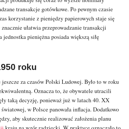
wadzane transakcje gotówkowe. Po pewnym czasie
as korzystanie z pieniędzy papierowych staje się
znacznie ułatwia przeprowadzanie transakcji
 jednostka pieniężna posiada większą siłę
1950 roku
 jeszcze za czasów Polski Ludowej. Było to w roku
wiwalentną. Oznacza to, że obywatele utracili
ły taką decyzję, ponieważ już w latach 40. XX
 światowej, w Polsce panowała inflacja. Dodatkowo
ędzy, aby skutecznie realizować założenia planu
ji
kraju na wzór radziecki. W praktyce oznaczało to