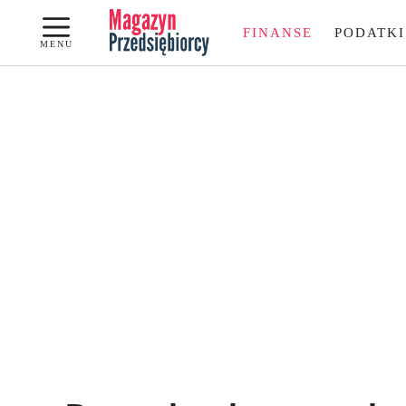
Przejdź
FINANSE
PODATKI
do
MENU
treści