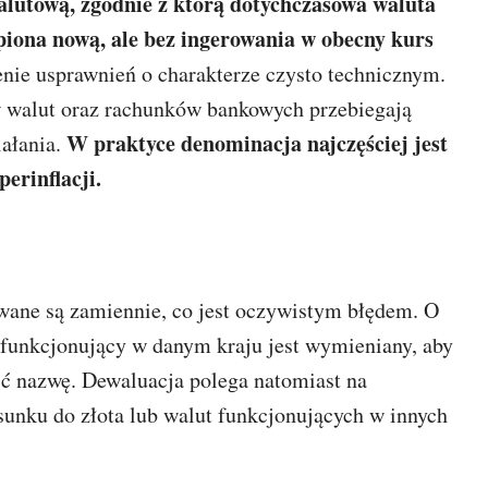
lutową, zgodnie z którą dotychczasowa waluta
piona nową, ale bez ingerowania w obecny kurs
nie usprawnień o charakterze czysto technicznym.
w walut oraz rachunków bankowych przebiegają
W praktyce denominacja najczęściej jest
ałania.
erinflacji.
owane są zamiennie, co jest oczywistym błędem. O
funkcjonujący w danym kraju jest wymieniany, aby
ić nazwę. Dewaluacja polega natomiast na
sunku do złota lub walut funkcjonujących w innych