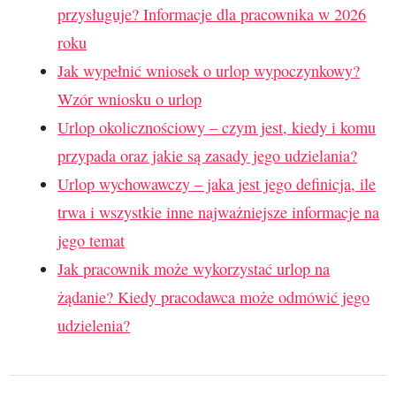
przysługuje? Informacje dla pracownika w 2026
roku
Jak wypełnić wniosek o urlop wypoczynkowy?
Wzór wniosku o urlop
Urlop okolicznościowy – czym jest, kiedy i komu
przypada oraz jakie są zasady jego udzielania?
Urlop wychowawczy – jaka jest jego definicja, ile
trwa i wszystkie inne najważniejsze informacje na
jego temat
Jak pracownik może wykorzystać urlop na
żądanie? Kiedy pracodawca może odmówić jego
udzielenia?