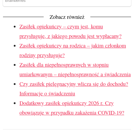
Zobacz również
Zasiłek opiekuńczy – czym jest, komu
przysługuje, z jakiego powodu jest wypłacany?
Zasiłek opiekuńczy na rodzica – jakim członkom
rodziny przysługuje?
Zasiłek dla niepełnosprawnych w stopniu
umiarkowanym – niepełnosprawność a świadczenia
Czy zasiłek pielęgnacyjny wlicza się do dochodu?
Informacje o świadczeniu
Dodatkowy zasiłek opiekuńczy 2026 r. Czy
obowiązuje w przypadku zakażenia COVID-19?