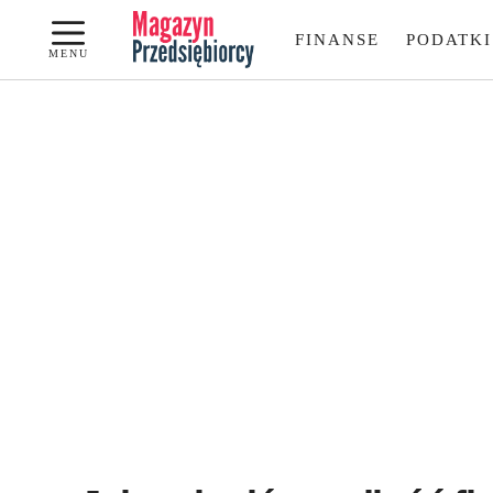
Przejdź
FINANSE
PODATKI
do
MENU
treści