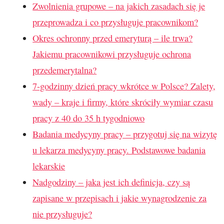
Zwolnienia grupowe – na jakich zasadach się je
przeprowadza i co przysługuje pracownikom?
Okres ochronny przed emeryturą – ile trwa?
Jakiemu pracownikowi przysługuje ochrona
przedemerytalna?
7-godzinny dzień pracy wkrótce w Polsce? Zalety,
wady – kraje i firmy, które skróciły wymiar czasu
pracy z 40 do 35 h tygodniowo
Badania medycyny pracy – przygotuj się na wizytę
u lekarza medycyny pracy. Podstawowe badania
lekarskie
Nadgodziny – jaka jest ich definicja, czy są
zapisane w przepisach i jakie wynagrodzenie za
nie przysługuje?