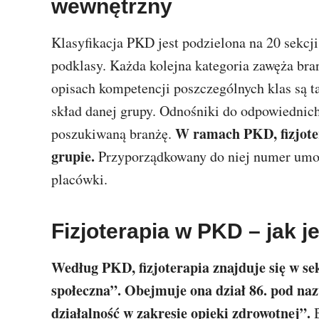
wewnętrzny
Klasyfikacja PKD jest podzielona na 20 sekcji, 
podklasy. Każda kolejna kategoria zawęża bran
opisach kompetencji poszczególnych klas są t
skład danej grupy. Odnośniki do odpowiednich
W ramach PKD, fizjoter
poszukiwaną branżę.
grupie.
Przyporządkowany do niej numer umoż
placówki.
Fizjoterapia w PKD – jak j
Według PKD, fizjoterapia znajduje się w s
społeczna”. Obejmuje ona dział 86. pod na
działalność w zakresie opieki zdrowotnej”.
B