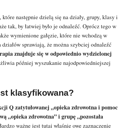
które następnie dzielą się na działy, grupy, klasy i
że tak, by łatwiej było je odnaleźć. Oprócz tego w
akże wymienione gałęzie, które nie wchodzą w
 działów sprawiają, że można szybciej odnaleźć
apia znajduje się w odpowiednio wydzielonej
liwia później wyszukanie najodpowiedniejszej
est klasyfikowana?
ekcji Q zatytułowanej „opieka zdrowotna i pomoc
zwą „opieka zdrowotna” i grupę „pozostała
ardzo ważne jest tutaj właśnie owe zaznaczenie