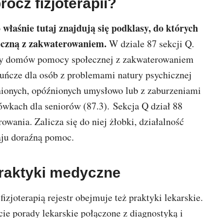
ócz fizjoterapii?
 właśnie tutaj znajdują się podklasy, do których
eczną z zakwaterowaniem.
W dziale 87 sekcji Q.
racy domów pomocy społecznej z zakwaterowaniem
kuńcze dla osób z problemami natury psychicznej
eżnionych, opóźnionych umysłowo lub z zaburzeniami
wkach dla seniorów (87.3). Sekcja Q dział 88
wania. Zalicza się do niej żłobki, działalność
aju doraźną pomoc.
praktyki medyczne
izjoterapią rejestr obejmuje też praktyki lekarskie.
ie porady lekarskie połączone z diagnostyką i