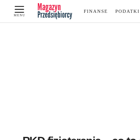
Przejdź
FINANSE
PODATKI
do
MENU
treści