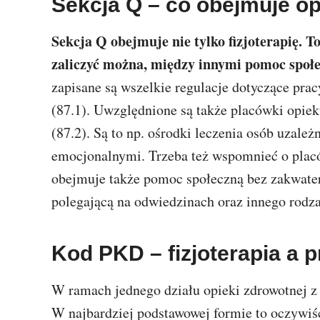
Sekcja Q – co obejmuje opr
Sekcja Q obejmuje nie tylko fizjoterapię. To
zaliczyć można, między innymi pomoc społ
zapisane są wszelkie regulacje dotyczące p
(87.1). Uwzględnione są także placówki opie
(87.2). Są to np. ośrodki leczenia osób uzal
emocjonalnymi. Trzeba też wspomnieć o placó
obejmuje także pomoc społeczną bez zakwatero
polegającą na odwiedzinach oraz innego rodz
Kod PKD – fizjoterapia a 
W ramach jednego działu opieki zdrowotnej z f
W najbardziej podstawowej formie to oczywiśc