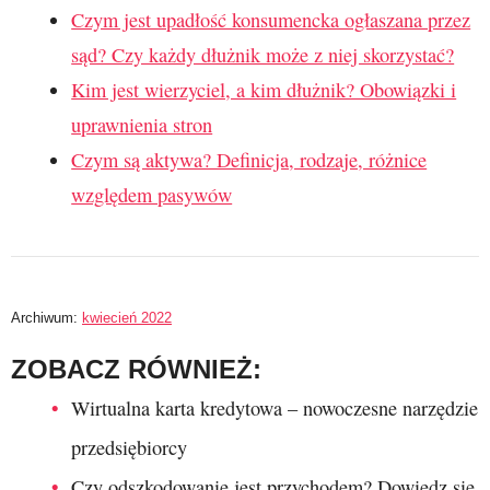
Czym jest upadłość konsumencka ogłaszana przez
sąd? Czy każdy dłużnik może z niej skorzystać?
Kim jest wierzyciel, a kim dłużnik? Obowiązki i
uprawnienia stron
Czym są aktywa? Definicja, rodzaje, różnice
względem pasywów
Archiwum:
kwiecień 2022
ZOBACZ RÓWNIEŻ:
Wirtualna karta kredytowa – nowoczesne narzędzie
przedsiębiorcy
Czy odszkodowanie jest przychodem? Dowiedz się