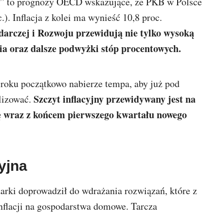
k” to prognozy OECD wskazujące, że PKB w Polsce
.). Inflacja z kolei ma wynieść 10,8 proc.
arczej i Rozwoju przewidują nie tylko wysoką
cia oraz dalsze podwyżki stóp procentowych.
 roku początkowo nabierze tempa, aby już pod
Szczyt inflacyjny przewidywany jest na
lizować.
ię wraz z końcem pierwszego kwartału nowego
cyjna
rki doprowadził do wdrażania rozwiązań, które z
flacji na gospodarstwa domowe. Tarcza