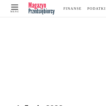
Przejdź
FINANSE
PODATKI
do
MENU
treści