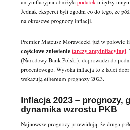
antyinflacyjna obniżyła
podatek
między innymi
Jednak eksperci byli zgodni co do tego, że p
na okresowe prognozy inflacji.
Premier Mateusz Morawiecki już w połowie li
częściowe zniesienie
tarczy antyinflacyjnej
.
(Narodowy Bank Polski), doprowadzi do podnies
procentowego. Wysoka inflacja to z kolei dob
wskazują ethereum prognozy 2023.
Inflacja 2023 – prognozy,
dynamika wzrostu PKB
Najnowsze prognozy przewidują, że druga połow