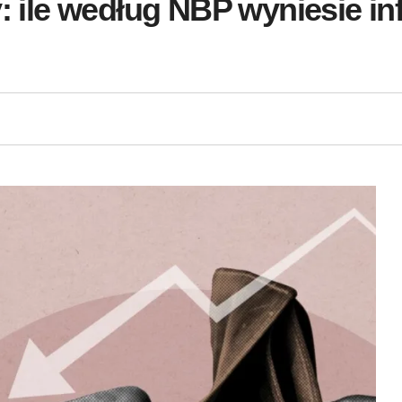
y: ile według NBP wyniesie in