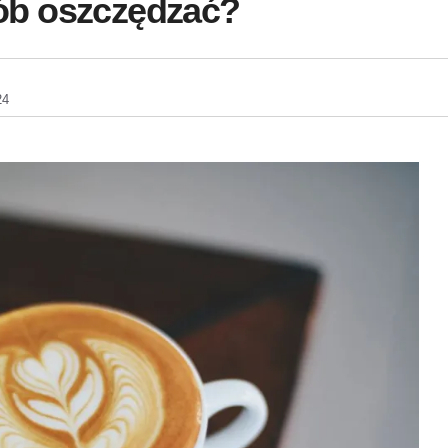
osób oszczędzać?
24