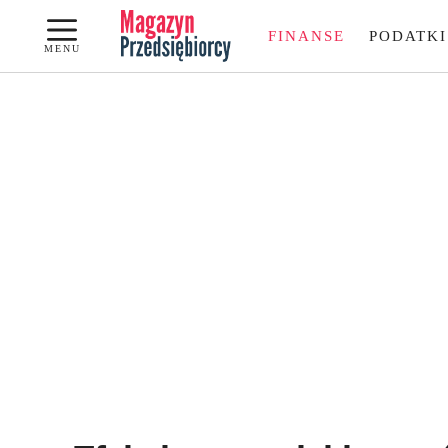
Przejdź
FINANSE
PODATKI
do
MENU
treści