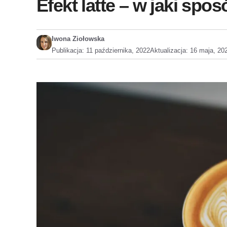
Efekt latte – w jaki sp
Iwona Ziołowska
Publikacja:
11 października, 2022
Aktualizacja:
16 maja, 20