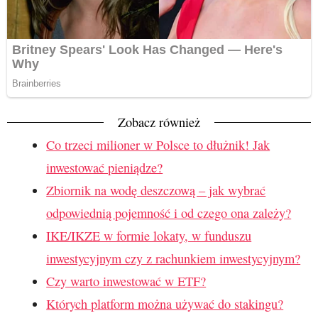
Zobacz również
Co trzeci milioner w Polsce to dłużnik! Jak
inwestować pieniądze?
Zbiornik na wodę deszczową – jak wybrać
odpowiednią pojemność i od czego ona zależy?
IKE/IKZE w formie lokaty, w funduszu
inwestycyjnym czy z rachunkiem inwestycyjnym?
Czy warto inwestować w ETF?
Których platform można używać do stakingu?