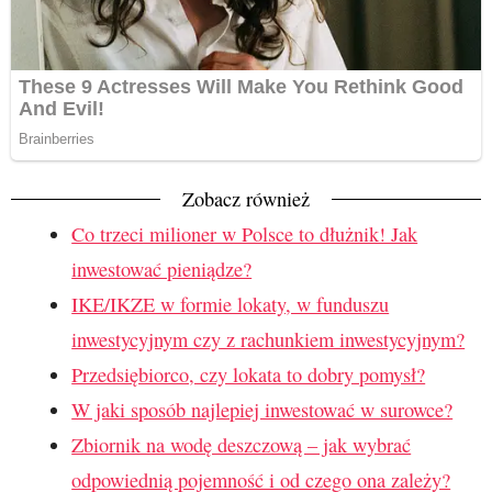
Zobacz również
Co trzeci milioner w Polsce to dłużnik! Jak
inwestować pieniądze?
IKE/IKZE w formie lokaty, w funduszu
inwestycyjnym czy z rachunkiem inwestycyjnym?
Przedsiębiorco, czy lokata to dobry pomysł?
W jaki sposób najlepiej inwestować w surowce?
Zbiornik na wodę deszczową – jak wybrać
odpowiednią pojemność i od czego ona zależy?