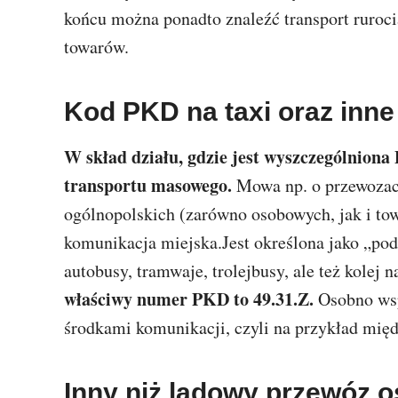
końcu można ponadto znaleźć transport ruroc
towarów.
Kod PKD na taxi oraz inn
W skład działu, gdzie jest wyszczególniona
transportu masowego.
Mowa np. o przewozac
ogólnopolskich (zarówno osobowych, jak i to
komunikacja miejska.Jest określona jako „po
autobusy, tramwaje, trolejbusy, ale też kolej
właściwy numer PKD to 49.31.Z.
Osobno wsp
środkami komunikacji, czyli na przykład mię
Inny niż lądowy przewóz o