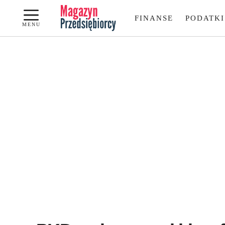
Przejdź
FINANSE
PODATKI
do
MENU
treści