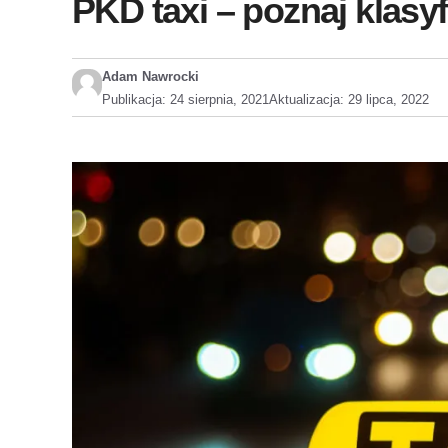
PKD taxi – poznaj klasy
Adam Nawrocki
Publikacja:
24 sierpnia, 2021
Aktualizacja:
29 lipca, 2022