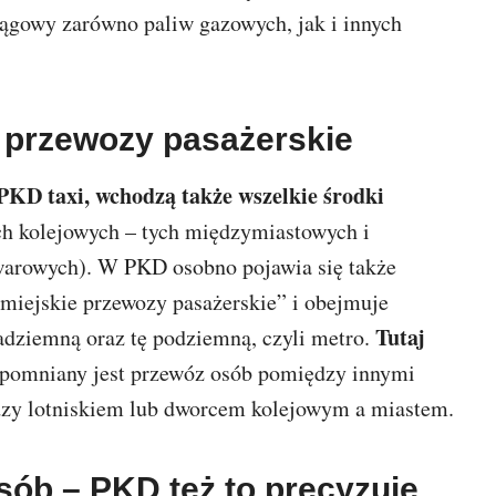
iągowy zarówno paliw gazowych, jak i innych
e przewozy pasażerskie
 PKD taxi, wchodzą także wszelkie środki
h kolejowych – tych międzymiastowych i
warowych). W PKD osobno pojawia się także
dmiejskie przewozy pasażerskie” i obejmuje
Tutaj
 nadziemną oraz tę podziemną, czyli metro.
omniany jest przewóz osób pomiędzy innymi
dzy lotniskiem lub dworcem kolejowym a miastem.
sób – PKD też to precyzuje