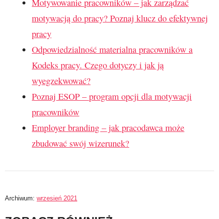
Motywowanie pracowników – jak zarządzać
motywacją do pracy? Poznaj klucz do efektywnej
pracy
Odpowiedzialność materialna pracowników a
Kodeks pracy. Czego dotyczy i jak ją
wyegzekwować?
Poznaj ESOP – program opcji dla motywacji
pracowników
Employer branding – jak pracodawca może
zbudować swój wizerunek?
Archiwum:
wrzesień 2021