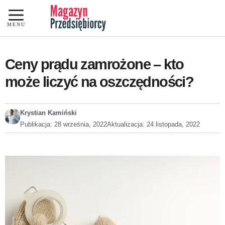
Przejdź
do
MENU
treści
Ceny prądu zamrożone – kto
może liczyć na oszczędności?
Krystian Kamiński
Publikacja:
28 września, 2022
Aktualizacja:
24 listopada, 2022