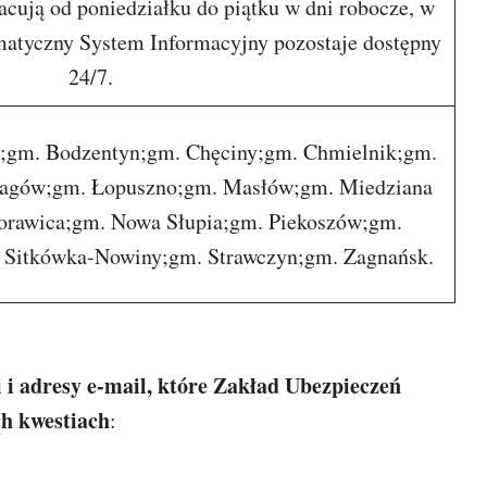
acują od poniedziałku do piątku w dni robocze, w
atyczny System Informacyjny pozostaje dostępny
24/7.
y;gm. Bodzentyn;gm. Chęciny;gm. Chmielnik;gm.
Łagów;gm. Łopuszno;gm. Masłów;gm. Miedziana
rawica;gm. Nowa Słupia;gm. Piekoszów;gm.
 Sitkówka-Nowiny;gm. Strawczyn;gm. Zagnańsk.
 i adresy e-mail, które Zakład Ubezpieczeń
ch kwestiach
: