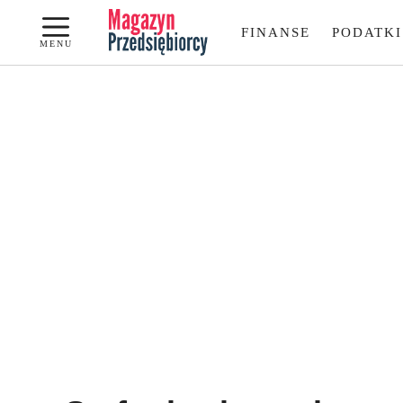
Przejdź
FINANSE
PODATKI
do
MENU
treści