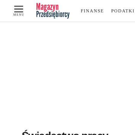
Przejdź
FINANSE
PODATKI
do
MENU
treści