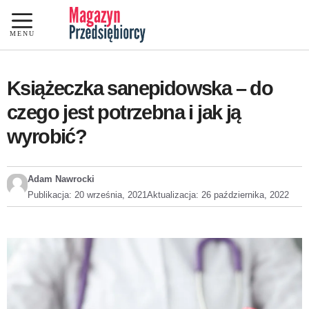
Przejdź
do
MENU
treści
Książeczka sanepidowska – do
czego jest potrzebna i jak ją
wyrobić?
Adam Nawrocki
Publikacja:
20 września, 2021
Aktualizacja:
26 października, 2022