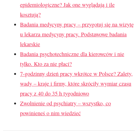
epidemiologiczne? Jak one wyglądają i ile
kosztują?
Badania medycyny pracy – przygotuj się na wizytę
u lekarza medycyny pracy. Podstawowe badania
lekarskie
Badania psychotechniczne dla kierowców i nie
tylko. Kto za nie płaci?
7-godzinny dzień pracy wkrótce w Polsce? Zalety,
wady – kraje i firmy, które skróciły wymiar czasu
pracy z 40 do 35 h tygodniowo
Zwolnienie od psychiatry – wszystko, co
powinieneś o nim wiedzieć