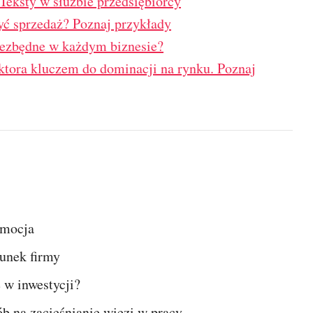
 Teksty w służbie przedsiębiorcy
yć sprzedaż? Poznaj przykłady
iezbędne w każdym biznesie?
sektora kluczem do dominacji na rynku. Poznaj
omocja
unek firmy
 w inwestycji?
b na zacieśnianie więzi w pracy