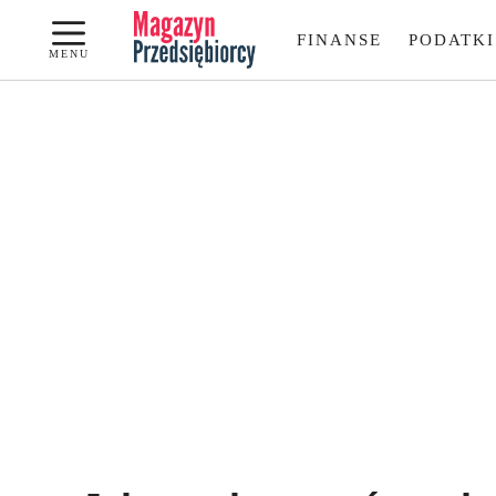
Przejdź
FINANSE
PODATKI
do
MENU
treści