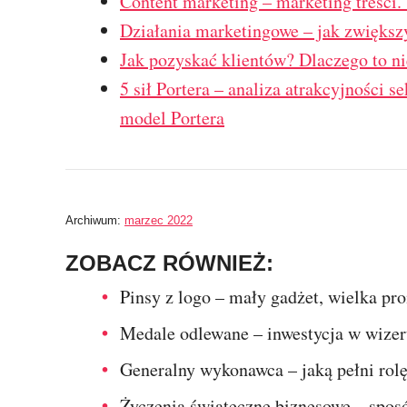
Content marketing – marketing treści.
Działania marketingowe – jak zwiększ
Jak pozyskać klientów? Dlaczego to n
5 sił Portera – analiza atrakcyjności 
model Portera
Archiwum:
marzec 2022
ZOBACZ RÓWNIEŻ:
Pinsy z logo – mały gadżet, wielka pr
Medale odlewane – inwestycja w wizer
Generalny wykonawca – jaką pełni rolę
Życzenia świąteczne biznesowe – sposó