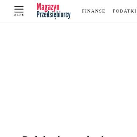
Przejdź
FINANSE
PODATKI
do
MENU
treści