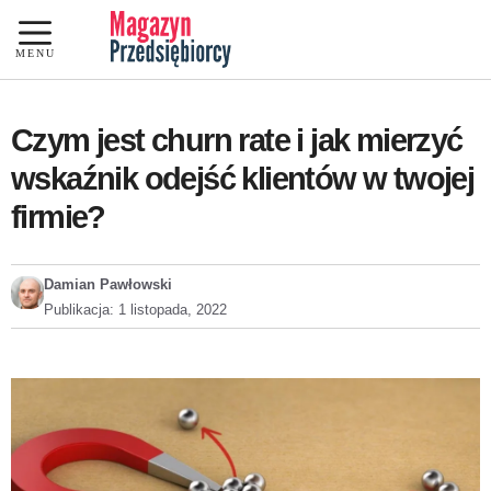
Przejdź
do
MENU
treści
Czym jest churn rate i jak mierzyć
wskaźnik odejść klientów w twojej
firmie?
Damian Pawłowski
Publikacja:
1 listopada, 2022