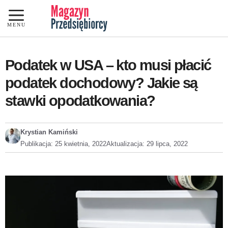
Przejdź
do
MENU
treści
Podatek w USA – kto musi płacić
podatek dochodowy? Jakie są
stawki opodatkowania?
Krystian Kamiński
Publikacja:
25 kwietnia, 2022
Aktualizacja:
29 lipca, 2022