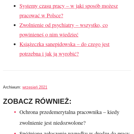
Systemy czasu pracy – w jaki sposób możesz
pracować w Polsce?
Zwolnienie od psychiatry – wszystko, co
powinieneś o nim wiedzieć
Książeczka sanepidowska – do czego jest
potrzebna i jak ją wyrobić?
Archiwum:
wrzesień 2021
ZOBACZ RÓWNIEŻ:
Ochrona przedemerytalna pracownika – kiedy
zwolnienie jest niedozwolone?
Spóźnione zgłoszenie wypadku w drodze do pracy