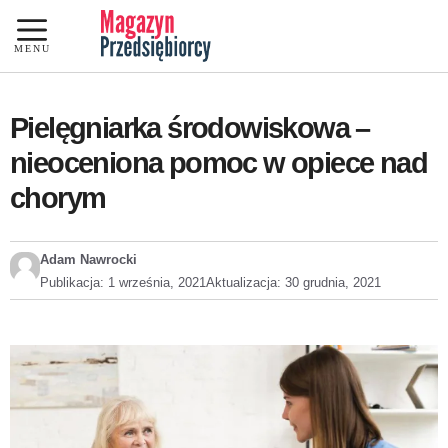
Przejdź
do
MENU
treści
Pielęgniarka środowiskowa –
nieoceniona pomoc w opiece nad
chorym
Adam Nawrocki
Publikacja:
1 września, 2021
Aktualizacja:
30 grudnia, 2021