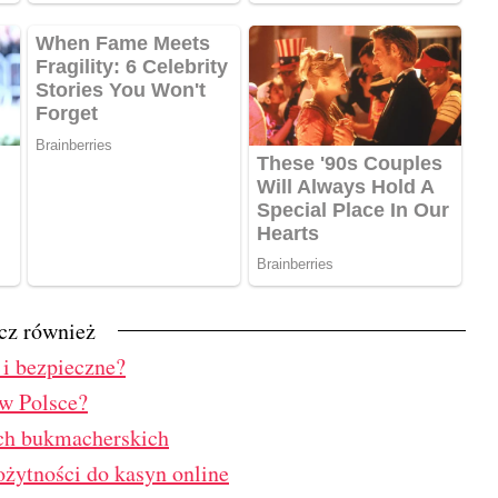
cz również
 i bezpieczne?
 w Polsce?
ach bukmacherskich
ożytności do kasyn online