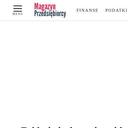
Przejdź
FINANSE
PODATKI
do
MENU
treści