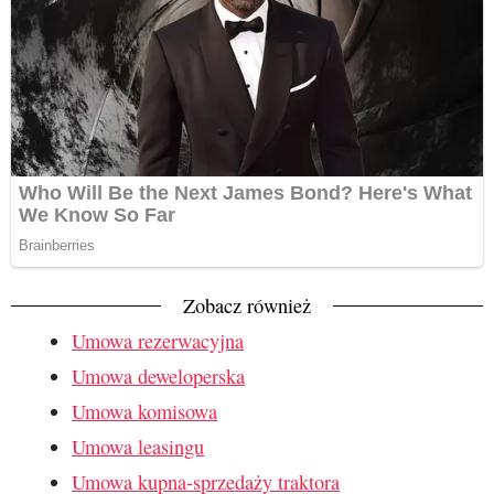
Zobacz również
Umowa rezerwacyjna
Umowa deweloperska
Umowa komisowa
Umowa leasingu
Umowa kupna-sprzedaży traktora