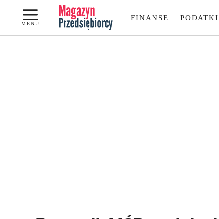
Przejdź
FINANSE
PODATKI
do
MENU
treści