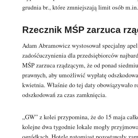
grudnia br., które zmniejszają limit osób m.in
Rzecznik MŚP zarzuca rzą
Adam Abramowicz wystosował specjalny apel
zadośćuczynienia dla przedsiębiorców najbar
MŚP zarzuca rządzącym, że od ponad siedmiu
prawnych, aby umożliwić wypłatę odszkodowań
kwietnia. Właśnie do tej daty obowiązywało r
odszkodowań za czas zamknięcia.
„GW” z kolei przypomina, że do 15 maja całk
kolejne dwa tygodnie lokale mogły przyjmowa
ogródkach. Hotele natomiast pozostawały zamk