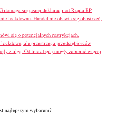
G domaga się jasnej deklaracji od Rządu RP
ie lockdownu. Handel nie obawia się obostrzeń,
mówi się o potencjalnych restrykcjach.
 lockdown, ale przestrzega przedsiębiorców
ęły z ulgą. Od teraz będą mogły zabierać więcej
est najlepszym wyborem?