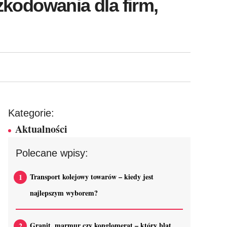
kodowania dla firm,
Kategorie:
Aktualności
Polecane wpisy:
Transport kolejowy towarów – kiedy jest
najlepszym wyborem?
Granit, marmur czy konglomerat – który blat