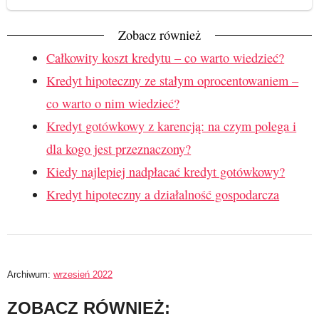
Zobacz również
Całkowity koszt kredytu – co warto wiedzieć?
Kredyt hipoteczny ze stałym oprocentowaniem –
co warto o nim wiedzieć?
Kredyt gotówkowy z karencją: na czym polega i
dla kogo jest przeznaczony?
Kiedy najlepiej nadpłacać kredyt gotówkowy?
Kredyt hipoteczny a działalność gospodarcza
Archiwum:
wrzesień 2022
ZOBACZ RÓWNIEŻ: