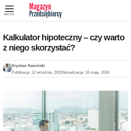
Przejdź
do
MENU
treści
Kalkulator hipoteczny – czy warto
z niego skorzystać?
Krystian Kamiński
Publikacja:
12 września, 2022
Aktualizacja:
16 maja, 2024