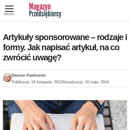
Przejdź
do
MENU
treści
Artykuły sponsorowane – rodzaje i
formy. Jak napisać artykuł, na co
zwrócić uwagę?
Damian Pawłowski
Publikacja:
24 listopada, 2022
Aktualizacja:
16 maja, 2024