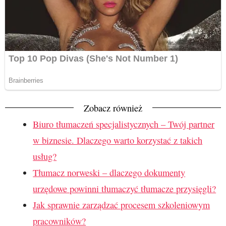
Zobacz również
Biuro tłumaczeń specjalistycznych – Twój partner
w biznesie. Dlaczego warto korzystać z takich
usług?
Tłumacz norweski – dlaczego dokumenty
urzędowe powinni tłumaczyć tłumacze przysięgli?
Jak sprawnie zarządzać procesem szkoleniowym
pracowników?