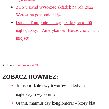
ZUS ujawnił wysokość składek na rok 2022.
Wzrost na poziomie 11%
Donald Trump nie należy już do grona 400
najbogatszych Amerykanów. Bezos znów na 1.
miejscu
Archiwum:
wrzesień 2021
ZOBACZ RÓWNIEŻ:
Transport kolejowy towarów – kiedy jest
najlepszym wyborem?
Granit, marmur czy konglomerat – który blat