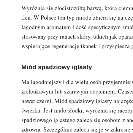
Wyróżnia się złocistożółtą barwą, która ciem
tlen. W Polsce ten typ miodu zbiera się najczę
łagodnym aromatem i dość specyficznym smak
stosowany przy ranach skóry, takich jak opar
wspierające regenerację tkanek i przyspiesza g
Miód spadziowy iglasty
Ma łagodniejszy i dla wielu osób przyjemniej
zielonkawym lub szarawym odcieniem. Czasem
nawet czerni. Miód spadziowy iglasty najczęśc
świerku. Jest mało słodki, wyróżnia się rac
spadziowego iglastego zaleca się osobom z a
zdrowia. Szczególnie zaleca się je w zakresi