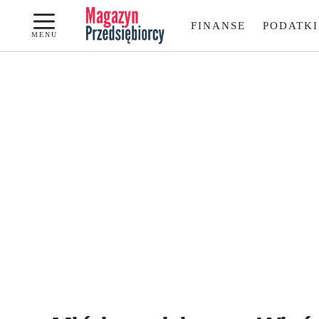
Przejdź
FINANSE
PODATKI
do
MENU
treści