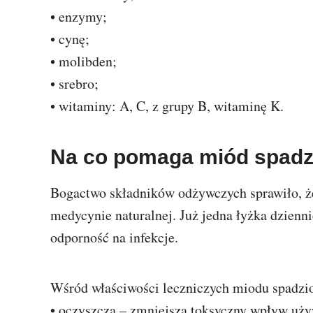
• enzymy;
• cynę;
• molibden;
• srebro;
• witaminy: A, C, z grupy B, witaminę K.
Na co pomaga miód spadz
Bogactwo składników odżywczych sprawiło, ż
medycynie naturalnej. Już jedna łyżka dzien
odporność na infekcje.
Wśród właściwości leczniczych miodu spadz
• oczyszcza – zmniejsza toksyczny wpływ uż