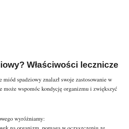
iowy? Właściwości lecznicze
e miód spadziowy znalazł swoje zastosowanie w
nie może wspomóc kondycję organizmu i zwiększyć
iowego wyróżniamy:
ywek na organizm, pomaga w oczyszczeniu ze