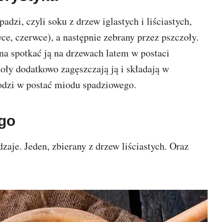
padzi, czyli soku z drzew iglastych i liściastych,
e, czerwce), a następnie zebrany przez pszczoły.
żna spotkać ją na drzewach latem w postaci
oły dodatkowo zagęszczają ją i składają w
odzi w postać miodu spadziowego.
go
je. Jeden, zbierany z drzew liściastych. Oraz