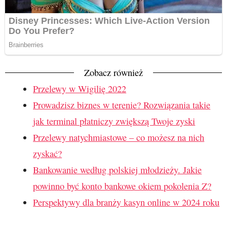
Zobacz również
Przelewy w Wigilię 2022
Prowadzisz biznes w terenie? Rozwiązania takie
jak terminal płatniczy zwiększą Twoje zyski
Przelewy natychmiastowe – co możesz na nich
zyskać?
Bankowanie według polskiej młodzieży. Jakie
powinno być konto bankowe okiem pokolenia Z?
Perspektywy dla branży kasyn online w 2024 roku