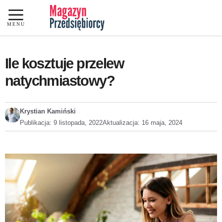
Przejdź
do
MENU
treści
Ile kosztuje przelew
natychmiastowy?
Krystian Kamiński
Publikacja:
9 listopada, 2022
Aktualizacja:
16 maja, 2024