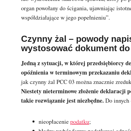
organ powołany do ścigania, ujawniając istotn
współdziałające w jego popełnieniu”.
Czynny żal – powody napi
wystosować dokument do
Jedną z sytuacji, w której przedsiębiorcy de
opóźnienia w terminowym przekazaniu dekl
jak czynny żal PCC 03 można znacznie zredu
Niestety nieterminowe złożenie deklaracji p
takie rozwiązanie jest niezbędne.
Do innych 
nieopłacenie
podatku
;
błędny wybór formy podatkowej odnośn