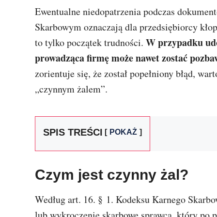
Ewentualne niedopatrzenia podczas dokument
Skarbowym oznaczają dla przedsiębiorcy kłopo
W przypadku udo
to tylko początek trudności.
prowadząca firmę może nawet zostać pozba
zorientuje się, że został popełniony błąd, w
„czynnym żalem”.
SPIS TREŚCI
POKAŻ
Czym jest czynny żal?
Według art. 16. § 1. Kodeksu Karnego Skarbo
lub wykroczenie skarbowe sprawca, który po 