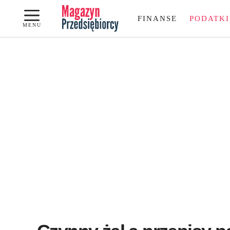
Przejdź
FINANSE
PODATKI
do
MENU
treści