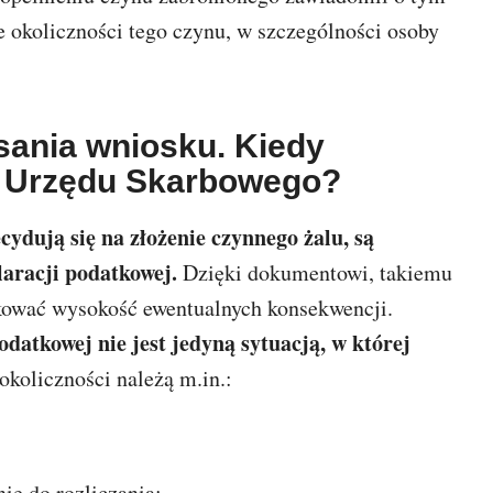
e okoliczności tego czynu, w szczególności osoby
sania wniosku. Kiedy
 Urzędu Skarbowego?
cydują się na złożenie czynnego żalu, są
aracji podatkowej.
Dzięki dokumentowi, takiemu
kować wysokość ewentualnych konsekwencji.
odatkowej nie jest jedyną sytuacją, w której
okoliczności należą m.in.:
ie do rozliczania;