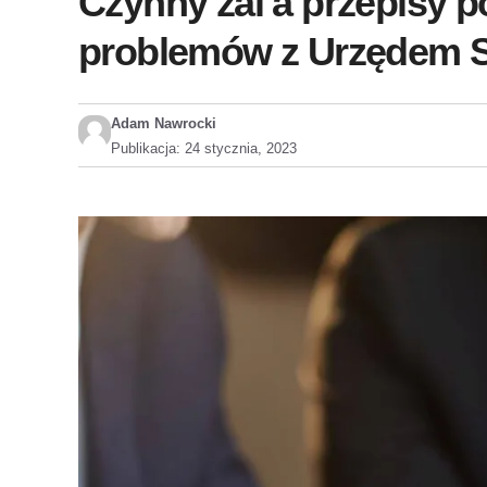
Czynny żal a przepisy p
problemów z Urzędem 
Adam Nawrocki
Publikacja:
24 stycznia, 2023