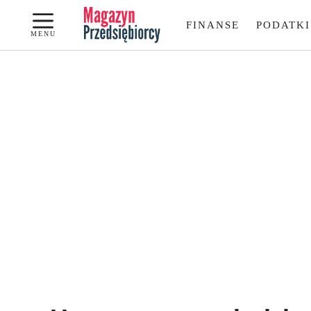
Przejdź
FINANSE
PODATKI
do
MENU
treści