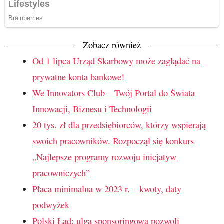
Zobacz również
Od 1 lipca Urząd Skarbowy może zaglądać na
prywatne konta bankowe!
We Innovators Club – Twój Portal do Świata
Innowacji, Biznesu i Technologii
20 tys. zł dla przedsiębiorców, którzy wspierają
swoich pracowników. Rozpoczął się konkurs
„Najlepsze programy rozwoju inicjatyw
pracowniczych”
Płaca minimalna w 2023 r. – kwoty, daty
podwyżek
Polski Ład: ulga sponsoringowa pozwoli