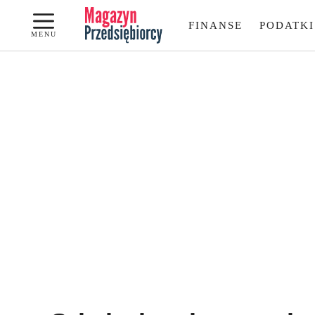
Przejdź
FINANSE
PODATKI
do
MENU
treści